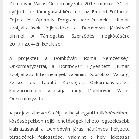
Dombóvár Város Önkormányzata 2017. március 31-én
nyújtott be támogatási kérelmet az Emberi Erőforrás
Fejlesztési Operatív Program keretén belül „Humán
szolgáltatások fejlesztése a Dombóvári Járásban”
címmel. A Támogatási Szerződés megkötésére
2017.12.04-én került sor.
A projektet a Dombóvári Roma Nemzetiségi
Önkormányzattal, a Dombóvári Egyesített Humán
Szolgáltató Intézménnyel, valamint Döbrököz, Várong,
Szakcs és Lápafő Községek Önkormányzatával
konzorciumban valósítja meg Dombóvár Város
Önkormányzata.
A projekt alapvető célja a helyi együttműködésekben,
közösségekben rejlő lehetőségek lehető legszélesebb
kiaknázásával a Dombóvári járás hátrányos helyzetű
térségének fejlesztése, valamint a helyi lakosság