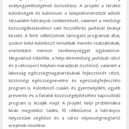
esélyegyenlőségének biztosítása. A projekt a területi
különbségek és különösen a településméretből adódó
társadalmi hátrányok csökkentését, valamint a minőségi
közszolgáltatásokhoz való hozzáférés javítását kívánja
kezelni. A fenti célkitűzések támogató programok által,
azokon belül különböző tematikák mentén realizálódnak,
esetenként mentori tevékenységgel egybekötve.
Megvalósul többféle, a helyi életminőség javítását célzó
és a célcsoport helyben maradását ösztönző, valamint a
lakosság egészségmagatartásának fejlesztését célzó,
közösségi egészségnevelési és egészségfejlesztési
program is. Különböző család- és gyermekjóléti, egyéb
preventív és a fiatalok közösségépítéséhez kapcsolódó
program is lezajlik majd. A projekt helyi problémákra
kíván megoldást találni, fő célkitűzése a hátrányos
helyzetűek segítése és a város népességmegtartó
erejének növelése.