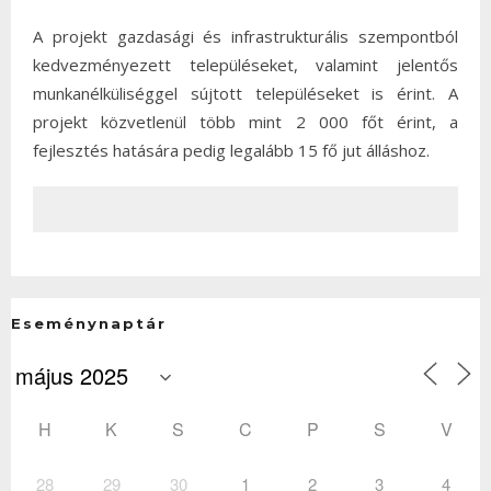
A projekt gazdasági és infrastrukturális szempontból
kedvezményezett településeket, valamint jelentős
munkanélküliséggel sújtott településeket is érint. A
projekt közvetlenül több mint 2 000 főt érint, a
fejlesztés hatására pedig legalább 15 fő jut álláshoz.
Eseménynaptár
H
K
S
C
P
S
V
28
29
30
1
2
3
4