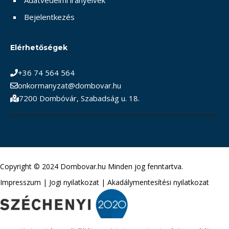
Adatvédelmi irányelvek
Bejelentkezés
Elérhetőségek
+36 74 564 564
onkormanyzat@dombovar.hu
7200 Dombóvár, Szabadság u. 18.
Copyright © 2024 Dombovar.hu Minden jog fenntartva.
Impresszum
|
Jogi nyilatkozat
|
Akadálymentesítési nyilatkozat