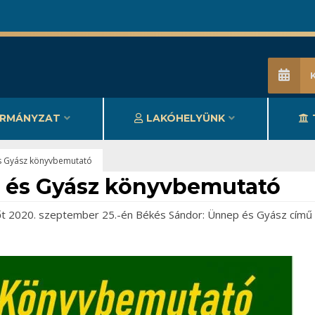
RMÁNYZAT
LAKÓHELYÜNK
s Gyász könyvbemutató
 és Gyász könyvbemutató
őt 2020. szeptember 25.-én Békés Sándor: Ünnep és Gyász című