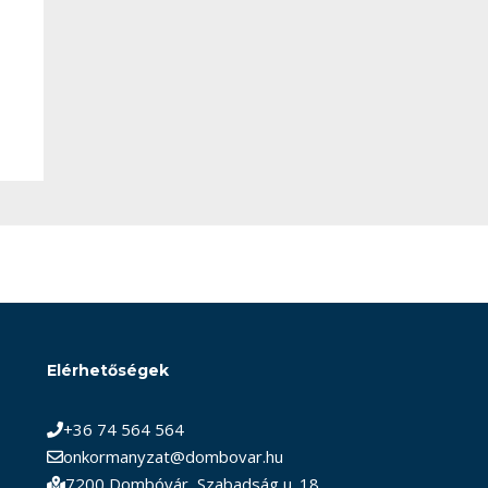
Elérhetőségek
+36 74 564 564
onkormanyzat@dombovar.hu
7200 Dombóvár, Szabadság u. 18.