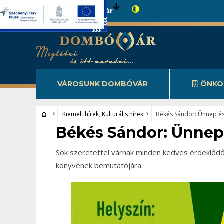
Városunk Dombóvár
VÁROSUNK DOMBÓVÁR
ÖNKO
Kiemelt hírek
,
Kulturális hírek
Békés Sándor: Ünnep é
Kiemelt hírek
•
Kulturális hírek
Békés Sándor: Ünnep
Sok szeretettel várnak minden kedves érdeklőd
könyvének bemutatójára.