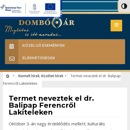
Search
Nagy 
KÖZELGŐ ESEMÉNYEK
ELÉRHETŐSÉGEK
Kiemelt hírek
,
Közéleti hírek
Termet neveztek el dr. Balipap
Ferencről Lakiteleken
Kiemelt hírek
•
Közéleti hírek
Termet neveztek el dr.
Balipap Ferencről
Lakiteleken
Október 3-án nagy érdeklődés mellett; kulturális