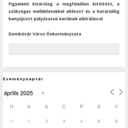
Figyelem! Kizárólag a megfelelően kitöltött, a
szükséges mellékletekkel ellátott és a határidőig
benyújtott pályázatok kerülnek elbírálásra!
Dombóvár Város Önkormányzata
Eseménynaptár
H
K
S
C
P
S
V
31
1
2
3
4
5
6