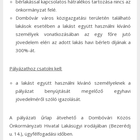
bérlakással kapcsolatos hátralékos tartozása nincs az
önkormányzat felé.
Dombóvár város közigazgatási területén található
lakások esetében a lakást együtt használni kívánó
személyek vonatkozásában az egy főre jutó
jövedelem eléri az adott lakás havi bérleti díjának a
300%-át.
Pályázathoz csatolni kell:
a lakást együtt használni kívánó személyeknek a
pályázat benyújtását megelőző egyhavi
jövedelméről szóló igazolását.
A pályázati űrlap átvehető a Dombóvári Közös
Önkormányzati Hivatal Lakásügyi irodájában (Bezerédj
u. 14.), ügyfélfogadási időben.