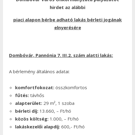
hirdet az alábbi
piaci alapon bérbe adható lakás bérleti jogának
elnyerésére
Dombóvár, Pannónia 7. III.2. szám alatti lakás:
A bérlemény általános adatai:
komfortfokozat:
összkomfortos
fűtés:
távhős
alapterület:
29 m², 1 szoba
bérleti díj:
13.660, – Ft/hó
közös költség:
1.000, – Ft/hó
lakáskezelői alapdíj:
600,- Ft/hó