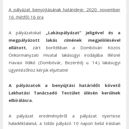
A pályázat benyújtásának határideje: 2020.
november
16.
(
hétfő
) 16 óra
A pályázatokat
„Lakáspályázat” jeligével és a
megpályázott lakás címének
megjelölésével
ellátott
, zárt borítékban a Dombóvári Közös
Önkormányzati Hivatal lakásügyi irodájába Illésné
Havasi Ildikó (Dombóvár, Bezerédj u. 14.) lakásügyi
ügyintézőhöz kérjük eljuttatni!
A pályázatok a benyújtási határidőt követő
Lakhatási Tanácsadó Testület ülésén kerülnek
elbírálásra.
A pályázat eredményéről a pályázat nyertese
haladéktalanul, a többi pályázó 10 napon belül írásban