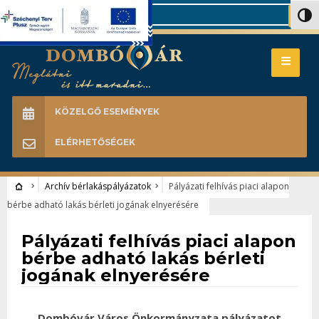
Search
Nagy 
KÖZELGŐ ESEMÉNYEK
ELÉRHETŐSÉGEK
Archív bérlakáspályázatok
Pályázati felhívás piaci alapon
bérbe adható lakás bérleti jogának elnyerésére
Archív bérlakáspályázatok
Pályázati felhívás piaci alapon
bérbe adható lakás bérleti
jogának elnyerésére
Dombóvár Város Önkormányzata pályázatot