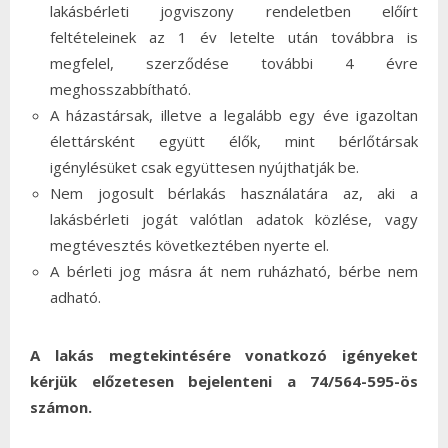
lakásbérleti jogviszony rendeletben előírt
feltételeinek az 1 év letelte után továbbra is
megfelel, szerződése további 4 évre
meghosszabbítható.
A házastársak, illetve a legalább egy éve igazoltan
élettársként együtt élők, mint bérlőtársak
igénylésüket csak együttesen nyújthatják be.
Nem jogosult bérlakás használatára az, aki a
lakásbérleti jogát valótlan adatok közlése, vagy
megtévesztés következtében nyerte el.
A bérleti jog másra át nem ruházható, bérbe nem
adható.
A lakás megtekintésére vonatkozó igényeket
kérjük előzetesen bejelenteni a 74/564-595-ös
számon.