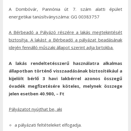
A Dombóvár, Pannónia út 7. szám alatti épület
energetikai tanúsítványszáma: GG 00383757
A Bérbeadó a Pályázó részére a lakás megtekintését
biztosítja. A lakást a Bérbeadó a pályázat beadásának
idején fennálló műszaki állapot szerint adja birtokba.
A lakás rendeltetésszerű használatra alkalmas
állapotban történő visszaadásának biztosítékául a
kijelölt bérlő 3 havi lakbérrel azonos összegű
óvadék megfizetésére köteles, melynek összege
jelen esetben 40.980, – Ft
Pályázatot nyújthat be, aki
a pályázati feltételeket elfogadja.