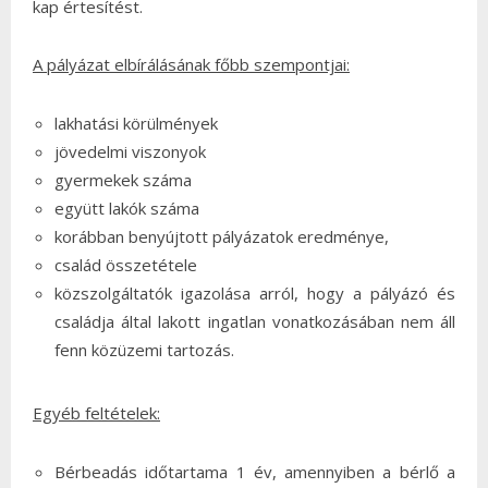
kap értesítést.
A pályázat elbírálásának főbb szempontjai:
lakhatási körülmények
jövedelmi viszonyok
gyermekek száma
együtt lakók száma
korábban benyújtott pályázatok eredménye,
család összetétele
közszolgáltatók igazolása arról, hogy a pályázó és
családja által lakott ingatlan vonatkozásában nem áll
fenn közüzemi tartozás.
Egyéb feltételek:
Bérbeadás időtartama 1 év, amennyiben a bérlő a