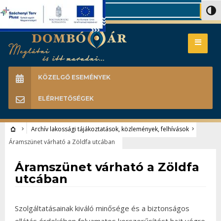
Search
Nagy 
KÖZELGŐ ESEMÉNYEK
ELÉRHETŐSÉGEK
Archív lakossági tájákoztatások, közlemények, felhívások
Áramszünet várható a Zöldfa utcában
Archív lakossági tájákoztatások, közlemények, felhívások
Áramszünet várható a Zöldfa
utcában
Szolgáltatásainak kiváló minősége és a biztonságos