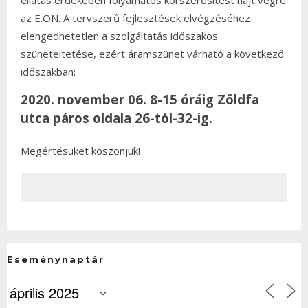
ellátás érdekében folyamatos korszerűsítést hajt végre
az E.ON. A tervszerű fejlesztések elvégzéséhez
elengedhetetlen a szolgáltatás időszakos
szüneteltetése, ezért áramszünet várható a következő
időszakban:
2020. november 06. 8-15 óráig Zöldfa
utca páros oldala 26-tól-32-ig.
Megértésüket köszönjük!
Eseménynaptár