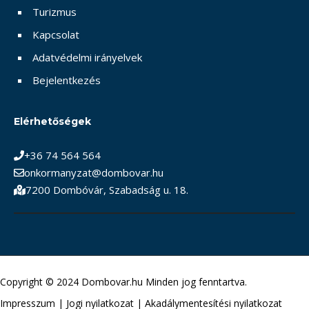
Turizmus
Kapcsolat
Adatvédelmi irányelvek
Bejelentkezés
Elérhetőségek
+36 74 564 564
onkormanyzat@dombovar.hu
7200 Dombóvár, Szabadság u. 18.
Copyright © 2024 Dombovar.hu Minden jog fenntartva.
Impresszum
|
Jogi nyilatkozat
|
Akadálymentesítési nyilatkozat