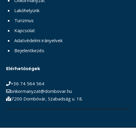
Önkormányzat
Lakóhelyünk
Turizmus
Kapcsolat
Adatvédelmi irányelvek
Bejelentkezés
Elérhetőségek
+36 74 564 564
onkormanyzat@dombovar.hu
7200 Dombóvár, Szabadság u. 18.