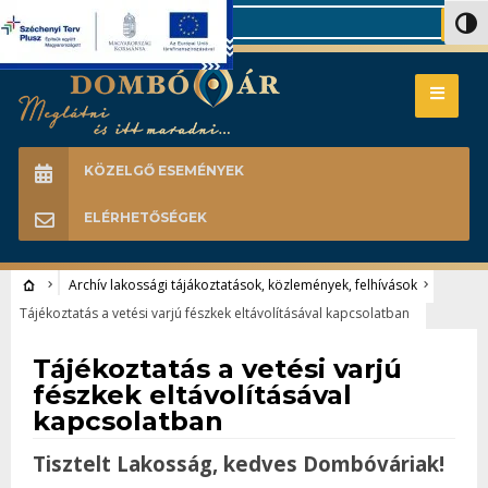
Search
Nagy 
KÖZELGŐ ESEMÉNYEK
ELÉRHETŐSÉGEK
Archív lakossági tájákoztatások, közlemények, felhívások
Tájékoztatás a vetési varjú fészkek eltávolításával kapcsolatban
Archív lakossági tájákoztatások, közlemények, felhívások
Tájékoztatás a vetési varjú
fészkek eltávolításával
kapcsolatban
Tisztelt Lakosság, kedves Dombóváriak!