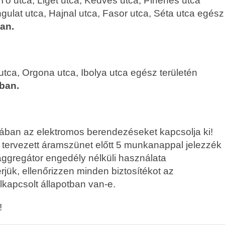
 Tó utca, Liget utca, Kedves utca, Pihenés utca
ulat utca, Hajnal utca, Fasor utca, Séta utca egész
ban.
 utca, Orgona utca, Ibolya utca egész területén
kban.
kában az elektromos berendezéseket kapcsolja ki!
a tervezett áramszünet előtt 5 munkanappal jelezzék
 aggregátor engedély nélküli használata
rjük, ellenőrizzen minden biztosítékot az
kapcsolt állapotban van-e.
!