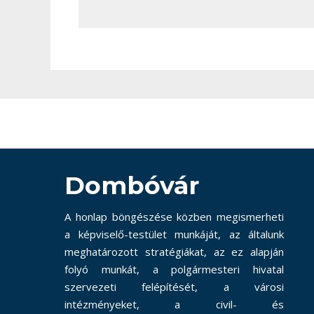
Dombóvár
A honlap böngészése közben megismerheti
a képviselő-testület munkáját, az általunk
meghatározott stratégiákat, az ez alapján
folyó munkát, a polgármesteri hivatal
szervezeti felépítését, a városi
intézményeket, a civil- és