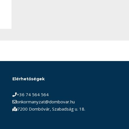
Elérhetőségek
+36 74 564 564
onkormanyzat@dombovar.hu
7200 Dombóvár, Szabadság u. 18.