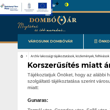
Városunk Dombóvár
VÁROSUNK DOMBÓVÁR
ÖNKO
Archív lakossági tájákoztatások, közlemények, felhívások
Archív lakossági tájákoztatások, közlemények, felhívások
Korszerűsítés miatt 
Tájékoztatjuk Önöket, hogy az alábbi 
szolgáltató tájékoztatása szerint város
miatt:
Gunaras: