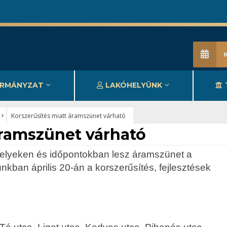
RMÁNYZAT
LAKÓHELYÜNK
Korszerűsítés miatt áramszünet várható
áramszünet várható
helyeken és időpontokban lesz áramszünet a
unkban április 20-án a korszerűsítés, fejlesztések