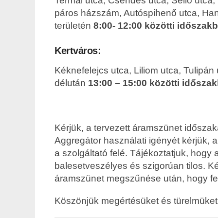
Termál utca, Csendes utca, Sellő utca,
páros házszám, Autóspihenő utca, Hang
területén
8:00- 12:00 közötti időszak
Kertváros:
Kéknefelejcs utca, Liliom utca, Tulipán
délután
13:00 – 15:00 közötti idősza
Kérjük, a tervezett áramszünet idősza
Aggregátor használati igényét kérjük, 
a szolgáltató felé. Tájékoztatjuk, hogy
balesetveszélyes és szigorúan tilos. Ké
áramszünet megszűnése után, hogy fel
Köszönjük megértésüket és türelmüket