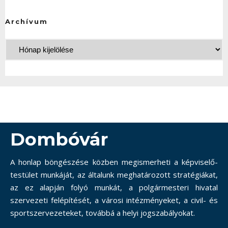
Archívum
Dombóvár
A honlap böngészése közben megismerheti a képviselő-
testület munkáját, az általunk meghatározott stratégiákat,
az ez alapján folyó munkát, a polgármesteri hivatal
szervezeti felépítését, a városi intézményeket, a civil- és
sportszervezeteket, továbbá a helyi jogszabályokat.