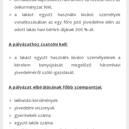
önkormányzat felé,
a lakást együtt használni kívánó személyek
vonatkozásában az egy főre jutó jövedelme eléri az
adott lakás havi bérleti díjának 300 %-át.
A pályázathoz csatolni kell:
a lakást együtt használni kívánó személyeknek a
kérelem benyújtását megelőző háromhavi
jövedelméről szóló igazolását.
A pályázat elbírálásának főbb szempontjai:
lakhatási körülmények
jövedelmi viszonyok
gyermekek száma
együtt lakók száma