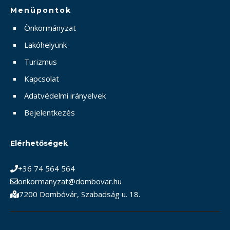
Menüpontok
Önkormányzat
Lakóhelyünk
Turizmus
Kapcsolat
Adatvédelmi irányelvek
Bejelentkezés
Elérhetőségek
+36 74 564 564
onkormanyzat@dombovar.hu
7200 Dombóvár, Szabadság u. 18.