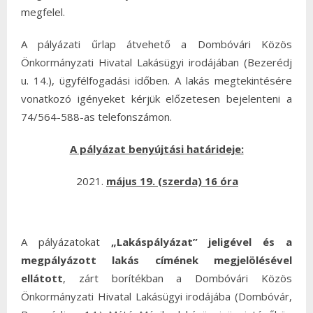
megfelel.
A pályázati űrlap átvehető a Dombóvári Közös
Önkormányzati Hivatal Lakásügyi irodájában (Bezerédj
u. 14.), ügyfélfogadási időben. A lakás megtekintésére
vonatkozó igényeket kérjük előzetesen bejelenteni a
74/564-588-as telefonszámon.
A pályázat benyújtási határideje:
május 19. (szerda) 16 óra
A pályázatokat
„Lakáspályázat” jeligével és a
megpályázott lakás címének
megjelölésével
ellátott
, zárt borítékban a Dombóvári Közös
Önkormányzati Hivatal Lakásügyi irodájába (Dombóvár,