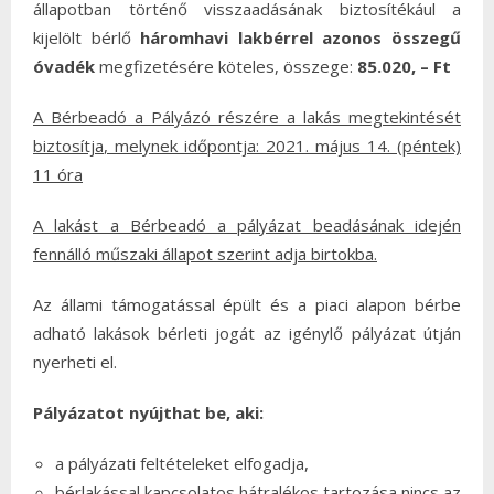
állapotban történő visszaadásának biztosítékául a
kijelölt bérlő
háromhavi lakbérrel azonos összegű
óvadék
megfizetésére köteles, összege:
85.020, – Ft
A Bérbeadó a Pályázó részére a lakás megtekintését
biztosítja
, melynek időpontja: 2021. május 14. (péntek)
11 óra
A lakást a Bérbeadó a pályázat beadásának idején
fennálló műszaki állapot szerint adja birtokba.
Az állami támogatással épült és a piaci alapon bérbe
adható lakások bérleti jogát az igénylő pályázat útján
nyerheti el.
Pályázatot nyújthat be, aki:
a pályázati feltételeket elfogadja,
bérlakással kapcsolatos hátralékos tartozása nincs az