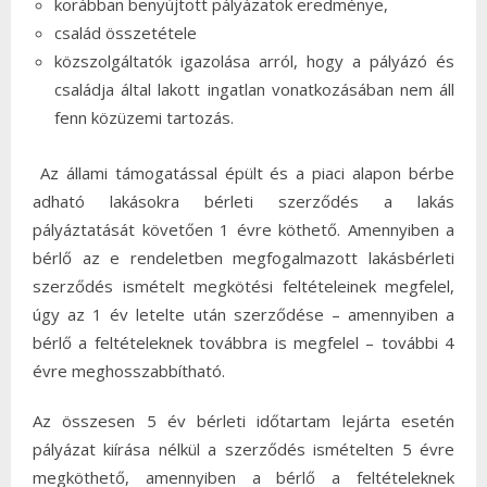
korábban benyújtott pályázatok eredménye,
család összetétele
közszolgáltatók igazolása arról, hogy a pályázó és
családja által lakott ingatlan vonatkozásában nem áll
fenn közüzemi tartozás.
Az állami támogatással épült és a piaci alapon bérbe
adható lakásokra bérleti szerződés a lakás
pályáztatását követően 1 évre köthető. Amennyiben a
bérlő az e rendeletben megfogalmazott lakásbérleti
szerződés ismételt megkötési feltételeinek megfelel,
úgy az 1 év letelte után szerződése – amennyiben a
bérlő a feltételeknek továbbra is megfelel – további 4
évre meghosszabbítható.
Az összesen 5 év bérleti időtartam lejárta esetén
pályázat kiírása nélkül a szerződés ismételten 5 évre
megköthető, amennyiben a bérlő a feltételeknek