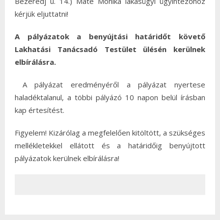
Bezerédj u. 14.) Máté Mónika lakásügyi ügyintézőhöz
kérjük eljuttatni!
A pályázatok a benyújtási határidőt követő
Lakhatási Tanácsadó Testület ülésén kerülnek
elbírálásra.
A pályázat eredményéről a pályázat nyertese
haladéktalanul, a többi pályázó 10 napon belül írásban
kap értesítést.
Figyelem! Kizárólag a megfelelően kitöltött, a szükséges
mellékletekkel ellátott és a határidőig benyújtott
pályázatok kerülnek elbírálásra!