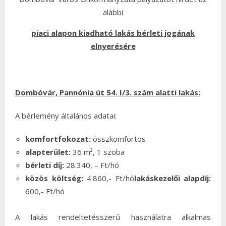
alábbi
piaci alapon kiadható lakás bérleti jogának
elnyerésére
Dombóvár, Pannónia út 54. I/3.
szám alatti lakás:
A bérlemény általános adatai:
komfortfokozat:
összkomfortos
alapterület:
36 m², 1 szoba
bérleti díj:
28.340, – Ft/hó
közös költség:
4.860,- Ft/hó
lakáskezelői alapdíj:
600,- Ft/hó
A lakás rendeltetésszerű használatra alkalmas