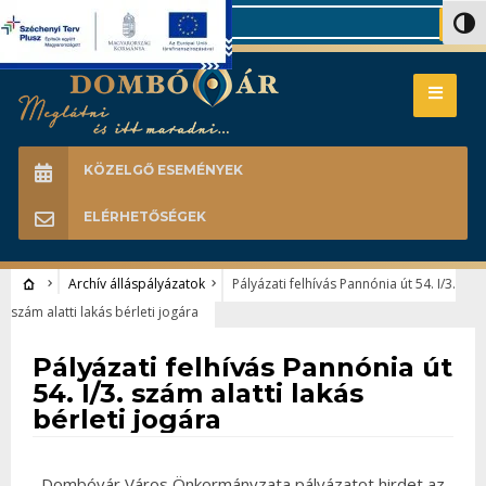
Search
Nagy 
KÖZELGŐ ESEMÉNYEK
ELÉRHETŐSÉGEK
Archív álláspályázatok
Pályázati felhívás Pannónia út 54. I/3.
szám alatti lakás bérleti jogára
Archív álláspályázatok
Pályázati felhívás Pannónia út
54. I/3. szám alatti lakás
bérleti jogára
Dombóvár Város Önkormányzata pályázatot hirdet az