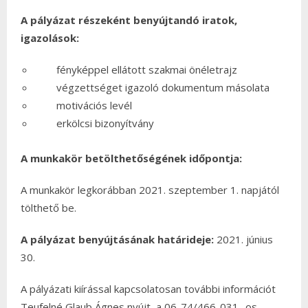
A pályázat részeként benyújtandó iratok,
igazolások:
fényképpel ellátott szakmai önéletrajz
végzettséget igazoló dokumentum másolata
motivációs levél
erkölcsi bizonyítvány
A munkakör betölthetőségének időpontja:
A munkakör legkorábban 2021. szeptember 1. napjától
tölthető be.
A pályázat benyújtásának határideje:
2021. június
30.
A pályázati kiírással kapcsolatosan további információt
Teufelné Glaub Ágnes nyújt, a 06-74/466-031 -os