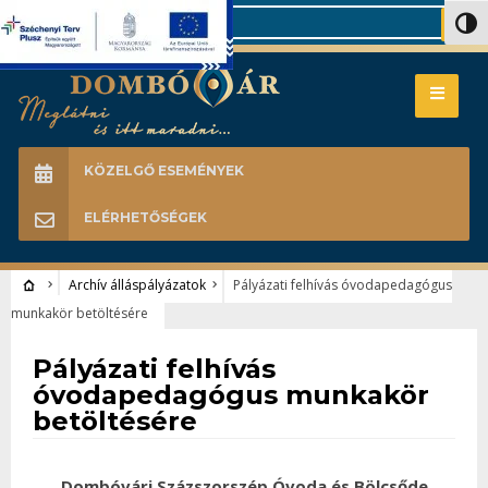
Search
Nagy 
KÖZELGŐ ESEMÉNYEK
ELÉRHETŐSÉGEK
Archív álláspályázatok
Pályázati felhívás óvodapedagógus
munkakör betöltésére
Archív álláspályázatok
Pályázati felhívás
óvodapedagógus munkakör
betöltésére
Dombóvári Százszorszép Óvoda és Bölcsőde