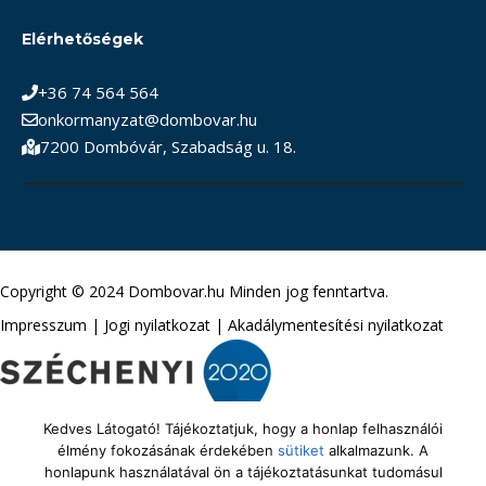
Elérhetőségek
+36 74 564 564
onkormanyzat@dombovar.hu
7200 Dombóvár, Szabadság u. 18.
Copyright © 2024 Dombovar.hu Minden jog fenntartva.
Impresszum
|
Jogi nyilatkozat
|
Akadálymentesítési nyilatkozat
Kedves Látogató! Tájékoztatjuk, hogy a honlap felhasználói
élmény fokozásának érdekében
sütiket
alkalmazunk. A
honlapunk használatával ön a tájékoztatásunkat tudomásul