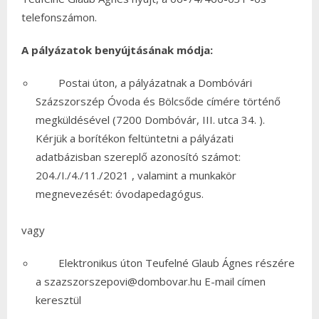
telefonszámon.
A pályázatok benyújtásának módja:
Postai úton, a pályázatnak a Dombóvári
Százszorszép Óvoda és Bölcsőde címére történő
megküldésével (7200 Dombóvár, III. utca 34. ).
Kérjük a borítékon feltüntetni a pályázati
adatbázisban szereplő azonosító számot:
204./I./4./11./2021 , valamint a munkakör
megnevezését: óvodapedagógus.
vagy
Elektronikus úton Teufelné Glaub Ágnes részére
a szazszorszepovi@dombovar.hu E-mail címen
keresztül