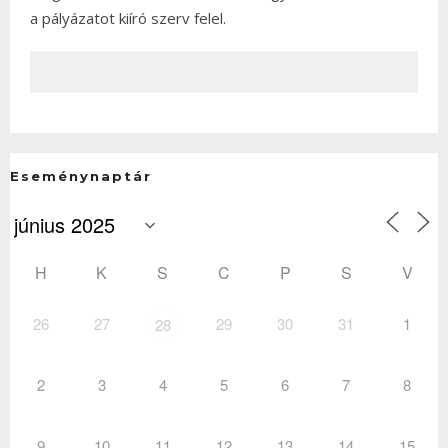
a pályázatot kiíró szerv felel.
Eseménynaptár
H
K
S
C
P
S
V
26
27
29
30
31
1
28
2
3
4
5
6
7
8
9
10
11
12
13
14
15