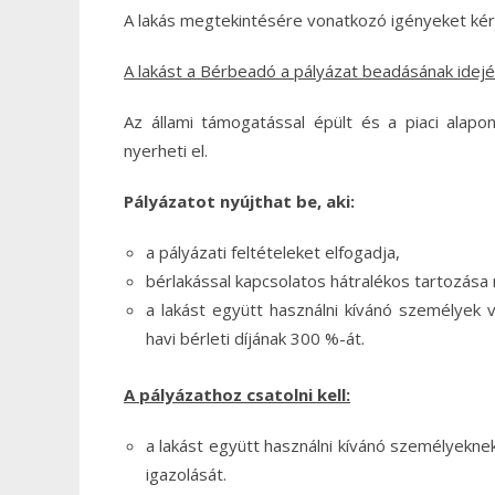
A lakás megtekintésére vonatkozó igényeket ké
A lakást a Bérbeadó a pályázat beadásának idején
Az állami támogatással épült és a piaci alapo
nyerheti el.
Pályázatot nyújthat be, aki:
a pályázati feltételeket elfogadja,
bérlakással kapcsolatos hátralékos tartozása 
a lakást együtt használni kívánó személyek 
havi bérleti díjának 300 %-át.
A pályázathoz csatolni kell:
a lakást együtt használni kívánó személyekn
igazolását.