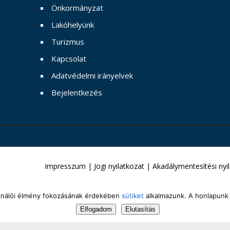
Önkormányzat
Lakóhelyünk
Turizmus
Kapcsolat
Adatvédelmi irányelvek
Bejelentkezés
Impresszum
|
Jogi nyilatkozat
|
Akadálymentesítési nyi
sználói élmény fokozásának érdekében
sütiket
alkalmazunk. A honlapunk 
Elfogadom
Elutasítás