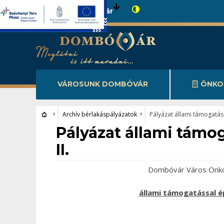
Városunk Dombóvár
VÁROSUNK DOMBÓVÁR
ÖNKO
Archív bérlakáspályázatok
Pályázat állami támogatássa
Archív bérlakáspályázatok
Pályázat állami támog
II.
Dombóvár Város Önkor
állami támogatással ép