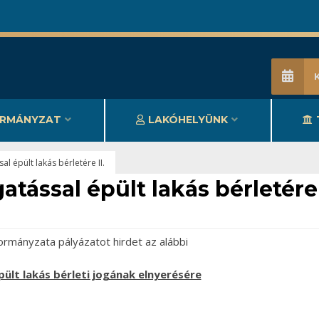
RMÁNYZAT
LAKÓHELYÜNK
l épült lakás bérletére II.
atással épült lakás bérletére
mányzata pályázatot hirdet az alábbi
ült lakás bérleti jogának elnyerésére