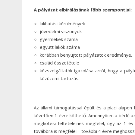
A pályázat elbírálásának főbb szempontjai:
lakhatási körülmények
jövedelmi viszonyok
gyermekek száma
együtt lakók száma
korábban benyújtott pályázatok eredménye,
család összetétele
közszolgáltatók igazolása arról, hogy a pályá
közüzemi tartozás.
Az állami támogatással épült és a piaci alapon
követően 1 évre köthető. Amennyiben a bérlő a
megkötési feltételeinek megfelel, úgy az 1 év
továbbra is megfelel – további 4 évre meghossz