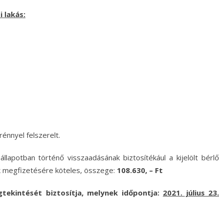
 lakás:
énnyel felszerelt.
llapotban történő visszaadásának biztosítékául a kijelölt bérlő
k
megfizetésére köteles, összege:
108.630, – Ft
tekintését biztosítja
, melynek időpontja:
2021. július 23