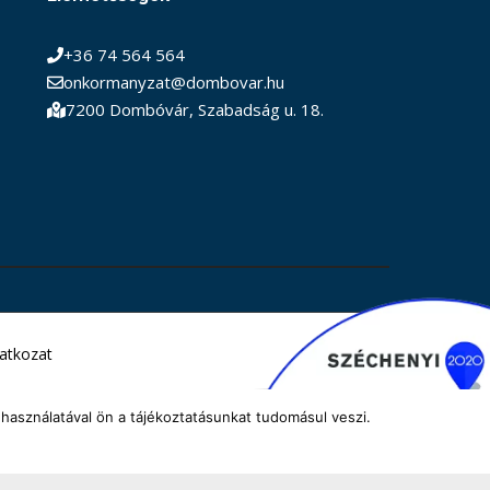
+36 74 564 564
onkormanyzat@dombovar.hu
7200 Dombóvár, Szabadság u. 18.
latkozat
használatával ön a tájékoztatásunkat tudomásul veszi.