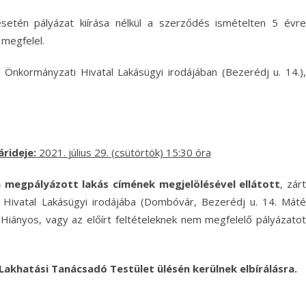
setén pályázat kiírása nélkül a szerződés ismételten 5 évre
 megfelel.
Önkormányzati Hivatal Lakásügyi irodájában (Bezerédj u. 14.),
rideje:
2021.
július 29. (csütörtök) 15:30 óra
 a megpályázott lakás címének
megjelölésével ellátott
, zár
Hivatal Lakásügyi irodájába (Dombóvár, Bezerédj u. 14. Máté
! Hiányos, vagy az előírt feltételeknek nem megfelelő pályázatot
Lakhatási Tanácsadó Testület ülésén kerülnek elbírálásra.