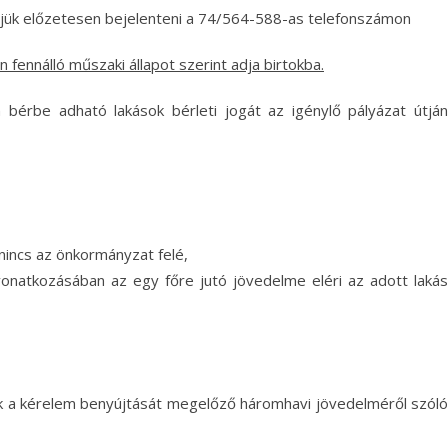
rjük előzetesen bejelenteni a 74/564-588-as telefonszámon
 fennálló műszaki állapot szerint adja birtokba.
n bérbe adható lakások bérleti jogát az igénylő pályázat útján
nincs az önkormányzat felé,
vonatkozásában az egy főre jutó jövedelme eléri az adott lakás
ek a kérelem benyújtását megelőző háromhavi jövedelméről szóló