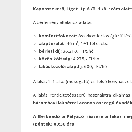
Kaposszekcső, Liget ltp 6./B. 1./8.
szám alatti
A bérlemény általános adatai:
komfortfokozat:
összkomfortos (gázfűtés)
alapterület:
46 m², 1+1 fél szoba
bérleti díj:
36.210, – Ft/hó
közös költség:
4.275,- Ft/hó
lakáskezelői alapdíj:
600,- Ft/hó
A lakás 1-1 alsó (mosogató) és felső konyhaszekr
A lakás rendeltetésszerű használatra alkalmas á
háromhavi lakbérrel azonos összegű óvadé
A Bérbeadó a Pályázó részére a lakás meg
(péntek) 09:30 óra