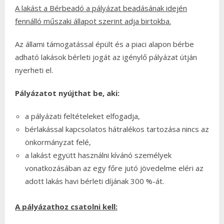
A lakást a Bérbeadó a pályázat beadásának idején
fennálló műszaki állapot szerint adja birtokba.
Az állami támogatással épült és a piaci alapon bérbe
adható lakások bérleti jogát az igénylő pályázat útján
nyerheti el.
Pályázatot nyújthat be, aki:
a pályázati feltételeket elfogadja,
bérlakással kapcsolatos hátralékos tartozása nincs az
önkormányzat felé,
a lakást együtt használni kívánó személyek
vonatkozásában az egy főre jutó jövedelme eléri az
adott lakás havi bérleti díjának 300 %-át.
A pályázathoz csatolni kell: