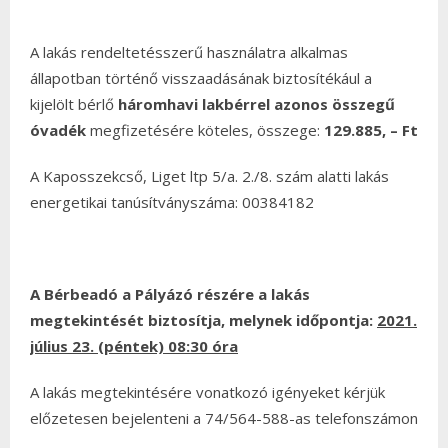
A lakás rendeltetésszerű használatra alkalmas
állapotban történő visszaadásának biztosítékául a
kijelölt bérlő
háromhavi lakbérrel azonos összegű
óvadék
megfizetésére köteles, összege:
129.885, – Ft
A Kaposszekcső, Liget ltp 5/a. 2./8. szám alatti lakás
energetikai tanúsítványszáma: 00384182
A Bérbeadó a Pályázó részére a lakás
megtekintését biztosítja
, melynek időpontja:
2021.
július 23. (péntek) 08:30 óra
A lakás megtekintésére vonatkozó igényeket kérjük
előzetesen bejelenteni a 74/564-588-as telefonszámon