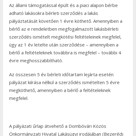
Az állami támogatással épült és a piaci alapon bérbe
adható lakásokra bérleti szerződés a lakás
pályáztatását követően 1 évre köthető. Amennyiben a
bérlő az e rendeletben megfogalmazott lakásbérleti
szerződés ismételt megkötési feltételeinek megfelel,
úgy az 1 év letelte után szerződése – amennyiben a
bérlő a feltételeknek továbbra is megfelel – további 4
évre meghosszabbítható.
Az összesen 5 év bérleti időtartam lejárta esetén
pályázat kiírása nélkül a szerződés ismételten 5 évre
megköthető, amennyiben a bérlő a feltételeknek
megfelel.
A pályázati űrlap átvehető a Dombóvári Közös
Önkormányzati Hivatal Lakásügyi irodájában (Bezerédj