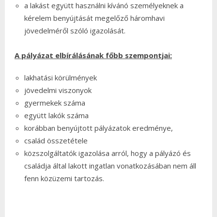
a lakást együtt használni kívánó személyeknek a
kérelem benyújtását megelőző háromhavi
jövedelméről szóló igazolását.
A pályázat elbírálásának főbb szempontjai:
lakhatási körülmények
jövedelmi viszonyok
gyermekek száma
együtt lakók száma
korábban benyújtott pályázatok eredménye,
család összetétele
közszolgáltatók igazolása arról, hogy a pályázó és
családja által lakott ingatlan vonatkozásában nem áll
fenn közüzemi tartozás.