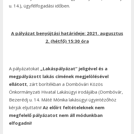
u. 14.), ügyfélfogadási időben.
A pályázat benyújtási határideje: 2021.
augusztus
2. (hétfő) 15:30 óra
A pályázatokat
„Lakáspályázat” jeligével és a
megpályázott lakás címének
megjelölésével
ellátott
, zárt borítékban a Dombóvári Közös
Önkormányzati Hivatal Lakásügyi irodájába (Dombóvár,
Bezerédj u. 14. Máté Mónika lakásügyi ügyintézőhöz
kérjük eljuttatni!
Az előírt feltételeknek nem
megfelelő pályázatot nem áll módunkban
elfogadni!