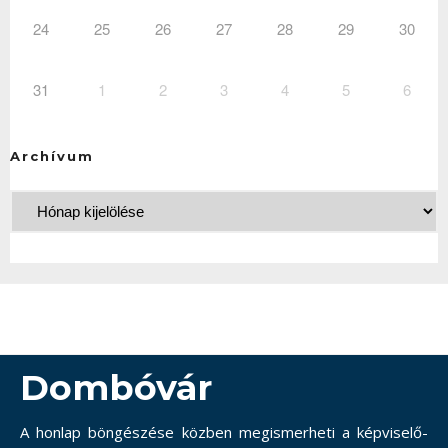
24
25
26
27
28
29
30
31
1
2
3
4
5
6
Archívum
Dombóvár
A honlap böngészése közben megismerheti a képviselő-