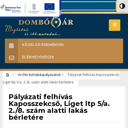
Search
Nagy 
KÖZELGŐ ESEMÉNYEK
ELÉRHETŐSÉGEK
Archív bérlakáspályázatok
Pályázati felhívás Kaposszekcső,
Liget ltp 5/a. 2./8. szám alatti lakás bérletére
Archív bérlakáspályázatok
Pályázati felhívás
Kaposszekcső, Liget ltp 5/a.
2./8. szám alatti lakás
bérletére