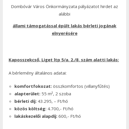
Dombóvár Város Önkormányzata pályázatot hirdet az
alábbi
állami támogatással épült lakás bérleti jogának
elnyerésére
Kaposszekcső, Liget ltp 5/a. 2./8.
szám alatti lakás:
A bérlemény általános adatai:
komfortfokozat:
összkomfortos (villanyfűtés)
alapterület:
55 m², 2 szoba
bérleti díj:
43.295, – Ft/hó
közös költség:
4.700,- Ft/hó
lakáskezelői alapdíj:
600,- Ft/hó