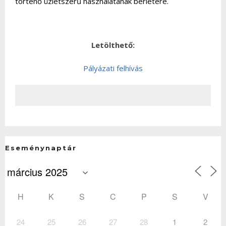
történő üzletszerű használatának bérletére.
Letölthető:
Pályázati felhívás
Eseménynaptár
H
K
S
C
P
S
V
24
25
26
27
28
1
2