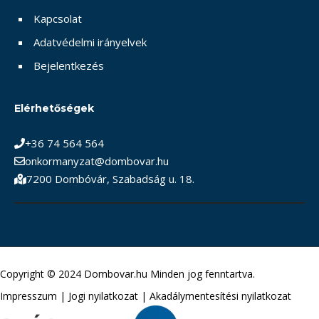
Kapcsolat
Adatvédelmi irányelvek
Bejelentkezés
Elérhetőségek
+36 74 564 564
onkormanyzat@dombovar.hu
7200 Dombóvár, Szabadság u. 18.
Copyright © 2024 Dombovar.hu Minden jog fenntartva.
Impresszum
|
Jogi nyilatkozat
|
Akadálymentesítési nyilatkozat