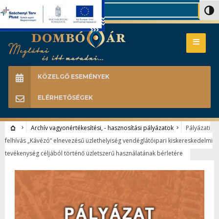
Search
Nagy 
KÖZELGŐ ESEMÉNYEK
ELÉRHETŐSÉGEK
Archív vagyonértékesítési, - hasznosítási pályázatok
Pályázati
felhívás „Kávézó” elnevezésű üzlethelyiség vendéglátóipari kiskereskedelmi
tevékenység céljából történő üzletszerű használatának bérletére