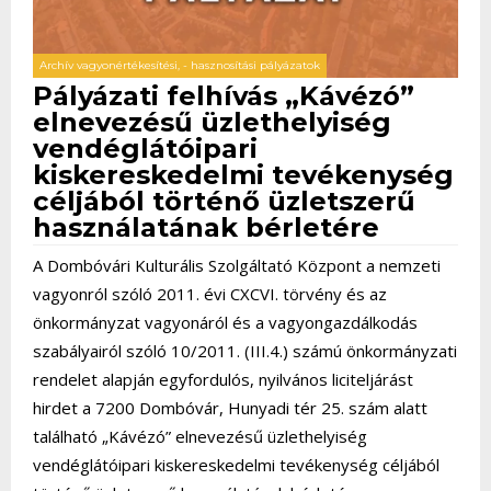
Archív vagyonértékesítési, - hasznosítási pályázatok
Pályázati felhívás „Kávézó”
elnevezésű üzlethelyiség
vendéglátóipari
kiskereskedelmi tevékenység
céljából történő üzletszerű
használatának bérletére
A Dombóvári Kulturális Szolgáltató Központ a nemzeti
vagyonról szóló 2011. évi CXCVI. törvény és az
önkormányzat vagyonáról és a vagyongazdálkodás
szabályairól szóló 10/2011. (III.4.) számú önkormányzati
rendelet alapján egyfordulós, nyilvános liciteljárást
hirdet a 7200 Dombóvár, Hunyadi tér 25. szám alatt
található „Kávézó” elnevezésű üzlethelyiség
vendéglátóipari kiskereskedelmi tevékenység céljából