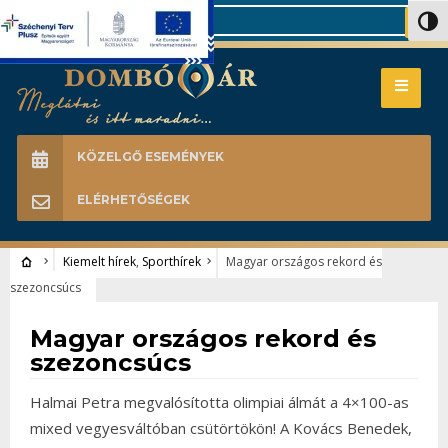
Search
Nagy 
KÖZELGŐ ESEMÉNYEK
ELÉRHETŐSÉGEK
Kiemelt hírek
,
Sporthírek
Magyar országos rekord és
szezoncsúcs
Kiemelt hírek
•
Sporthírek
Magyar országos rekord és
szezoncsúcs
Halmai Petra megvalósította olimpiai álmát a 4×100-as
mixed vegyesváltóban csütörtökön! A Kovács Benedek,