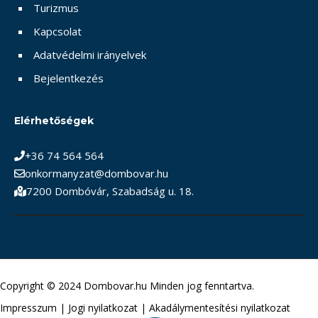
Turizmus
Kapcsolat
Adatvédelmi irányelvek
Bejelentkezés
Elérhetőségek
+36 74 564 564
onkormanyzat@dombovar.hu
7200 Dombóvár, Szabadság u. 18.
Copyright © 2024 Dombovar.hu Minden jog fenntartva.
Impresszum
|
Jogi nyilatkozat
|
Akadálymentesítési nyilatkozat