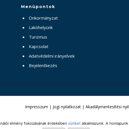
Menüpontok
Önkormányzat
Lakóhelyünk
Turizmus
Kapcsolat
Adatvédelmi irányelvek
Bejelentkezés
Impresszum
|
Jogi nyilatkozat
|
Akadálymentesítési nyi
sználói élmény fokozásának érdekében
sütiket
alkalmazunk. A honlapunk 