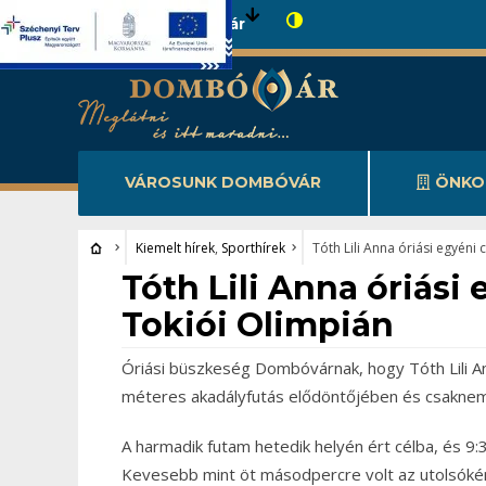
Városunk Dombóvár
VÁROSUNK DOMBÓVÁR
ÖNKO
Kiemelt hírek
,
Sporthírek
Tóth Lili Anna óriási egyéni 
Kiemelt hírek
•
Sporthírek
Tóth Lili Anna óriási 
Tokiói Olimpián
Óriási büszkeség Dombóvárnak, hogy Tóth Lili An
méteres akadályfutás elődöntőjében és csaknem t
A harmadik futam hetedik helyén ért célba, és 9:3
Kevesebb mint öt másodpercre volt az utolsóként 