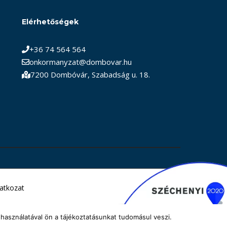
Elérhetőségek
+36 74 564 564
onkormanyzat@dombovar.hu
7200 Dombóvár, Szabadság u. 18.
latkozat
használatával ön a tájékoztatásunkat tudomásul veszi.