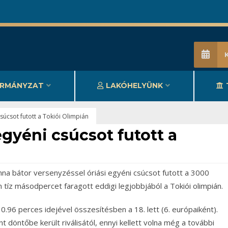
RMÁNYZAT
LAKÓHELYÜNK
csúcsot futott a Tokiói Olimpián
egyéni csúcsot futott a
na bátor versenyzéssel óriási egyéni csúcsot futott a 3000
íz másodpercet faragott eddigi legjobbjából a Tokiói olimpián.
0.96 perces idejével összesítésben a 18. lett (6. európaiként).
döntőbe került riválisától, ennyi kellett volna még a további