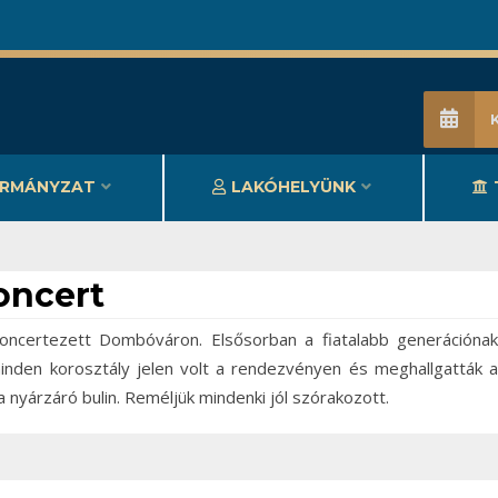
RMÁNYZAT
LAKÓHELYÜNK
oncert
ncertezett Dombóváron. Elsősorban a fiatalabb generációnak
minden korosztály jelen volt a rendezvényen és meghallgatták a
a nyárzáró bulin. Reméljük mindenki jól szórakozott.