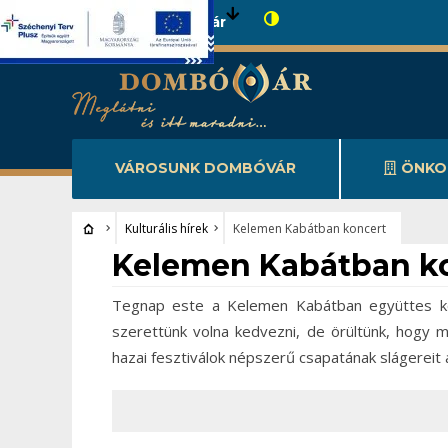
Városunk Dombóvár
VÁROSUNK DOMBÓVÁR
ÖNKO
Kulturális hírek
Kelemen Kabátban koncert
Kulturális hírek
Kelemen Kabátban k
Tegnap este a Kelemen Kabátban együttes ko
szerettünk volna kedvezni, de örültünk, hogy 
hazai fesztiválok népszerű csapatának slágereit 