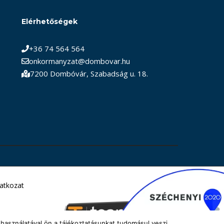
Elérhetőségek
+36 74 564 564
onkormanyzat@dombovar.hu
7200 Dombóvár, Szabadság u. 18.
latkozat
használatával ön a tájékoztatásunkat tudomásul veszi.