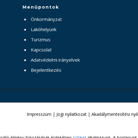
Menüpontok
Önkormányzat
Lakóhelyünk
Turizmus
Kapcsolat
Adatvédelmi irányelvek
Bejelentkezés
Impresszum
|
Jogi nyilatkozat
|
Akadálymentesítési nyi
sználói élmény fokozásának érdekében
sütiket
alkalmazunk. A honlapunk 