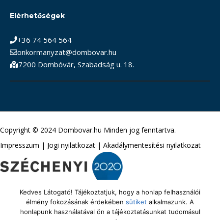
Elérhetőségek
+36 74 564 564
onkormanyzat@dombovar.hu
7200 Dombóvár, Szabadság u. 18.
Copyright © 2024 Dombovar.hu Minden jog fenntartva.
Impresszum
|
Jogi nyilatkozat
|
Akadálymentesítési nyilatkozat
Kedves Látogató! Tájékoztatjuk, hogy a honlap felhasználói
élmény fokozásának érdekében
sütiket
alkalmazunk. A
honlapunk használatával ön a tájékoztatásunkat tudomásul