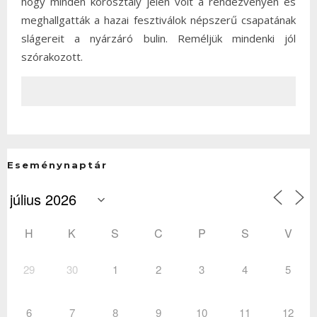
hogy minden korosztály jelen volt a rendezvényen és
meghallgatták a hazai fesztiválok népszerű csapatának
slágereit a nyárzáró bulin. Reméljük mindenki jól
szórakozott.
Eseménynaptár
H
K
S
C
P
S
V
29
30
1
2
3
4
5
6
7
8
9
10
11
12