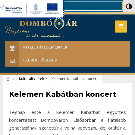
Search
Nagy 
KÖZELGŐ ESEMÉNYEK
ELÉRHETŐSÉGEK
Kulturális hírek
Kelemen Kabátban koncert
Kulturális hírek
Kelemen Kabátban koncert
Tegnap este a Kelemen Kabátban együttes
koncertezett Dombóváron. Elsősorban a fiatalabb
generációnak szerettünk volna kedvezni, de örültünk,