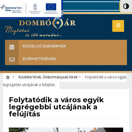
Search
Nagy 
KÖZELGŐ ESEMÉNYEK
ELÉRHETŐSÉGEK
Közéleti hírek
,
Önkormányzati hírek
Folytatódik a város egyik
legrégebbi utcájának a felújítás
Közéleti hírek
•
Önkormányzati hírek
Folytatódik a város egyik
legrégebbi utcájának a
felújítás