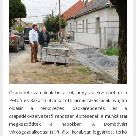
Örömmel számolunk be arról, hogy az Erzsébet utca
Petőfi és Rákóczi utca közötti járdaszakaszának nyugati
oldalán a térkövezés, padkarendezés és a
csapadékvízelvezető rendszer építésének a munkálatai
megkezdődtek a napokban. A Dombóvári
Városgazdálkodási NKft. által korábban legyártott térkő