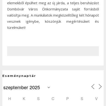
elemekből épülhet meg az új járda, a teljes beruházást
Dombóvár Város Önkormányzata saját forrásból
valósítja meg. A munkálatok megközelítőleg két hónapot
vesznek igénybe, köszönjük megértésüket és
türelmüket!
Eseménynaptár
H
K
S
C
P
S
V