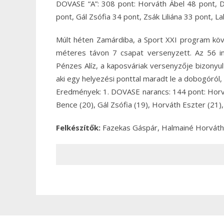
DOVASE “A”: 308 pont: Horváth Ábel 48 pont, D
pont, Gál Zsófia 34 pont, Zsák Liliána 33 pont,
Múlt héten Zamárdiba, a Sport XXI program kö
méteres távon 7 csapat versenyzett. Az 56 in
Pénzes Alíz, a kaposváriak versenyzője bizonyult
aki egy helyezési ponttal maradt le a dobogóról, a
Eredmények: 1. DOVASE narancs: 144 pont: Horvát
Bence (20), Gál Zsófia (19), Horváth Eszter (21)
Felkészítők:
Fazekas Gáspár, Halmainé Horváth 