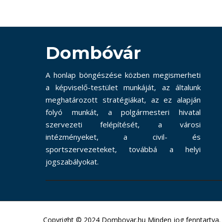
Dombóvár
A honlap böngészése közben megismerheti
a képviselő-testület munkáját, az általunk
meghatározott stratégiákat, az ez alapján
folyó munkát, a polgármesteri hivatal
szervezeti felépítését, a városi
intézményeket, a civil- és
sportszervezeteket, továbbá a helyi
jogszabályokat.
Copyright © 2024 Dombovar.hu Minden jog fenntartva.