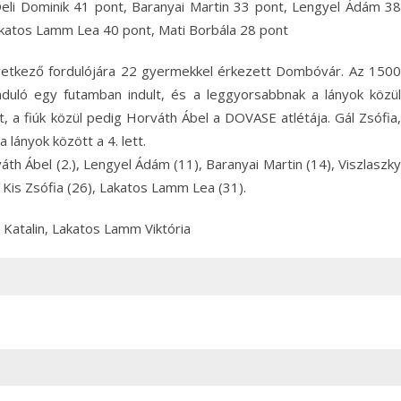
eli Dominik 41 pont, Baranyai Martin 33 pont, Lengyel Ádám 38
 Lakatos Lamm Lea 40 pont, Mati Borbála 28 pont
vetkező fordulójára 22 gyermekkel érkezett Dombóvár. Az 1500
duló egy futamban indult, és a leggyorsabbnak a lányok közül
, a fiúk közül pedig Horváth Ábel a DOVASE atlétája. Gál Zsófia,
 lányok között a 4. lett.
h Ábel (2.), Lengyel Ádám (11), Baranyai Martin (14), Viszlaszky
, Kis Zsófia (26), Lakatos Lamm Lea (31).
Katalin, Lakatos Lamm Viktória