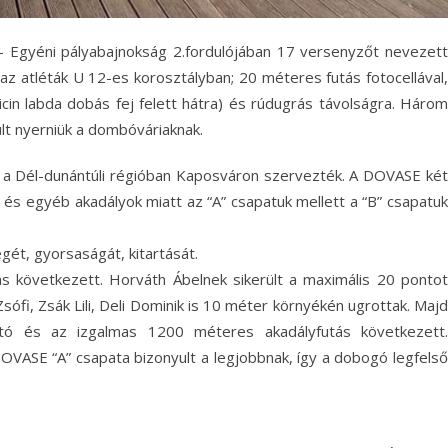
 Egyéni pályabajnokság 2.fordulójában 17 versenyzőt nevezett
az atléták U 12-es korosztályban; 20 méteres futás fotocellával,
cin labda dobás fej felett hátra) és rúdugrás távolságra. Három
lt nyerniük a dombóváriaknak.
át a Dél-dunántúli régióban Kaposváron szervezték. A DOVASE két
és egyéb akadályok miatt az “A” csapatuk mellett a “B” csapatuk
ét, gyorsaságát, kitartását.
ás következett. Horváth Ábelnek sikerült a maximális 20 pontot
fi, Zsák Lili, Deli Dominik is 10 méter környékén ugrottak. Majd
ó és az izgalmas 1200 méteres akadályfutás következett.
SE “A” csapata bizonyult a legjobbnak, így a dobogó legfelső