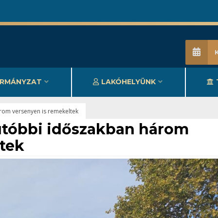
RMÁNYZAT
LAKÓHELYÜNK
rom versenyen is remekeltek
 utóbbi időszakban három
tek