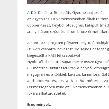
A Dél-Dunántúl Regionális Gyermekbajnokság —
az egyesület. Öt versenyszámban álltak rajthoz 
Cooper-teszt, helyből ötösugrás, katapult (medi
arany, három ezüst és három bronz érmet sikerü
A Sport XXI. program pályaverseny II. fordulój
U12-es csapattal nevezett, de sajnos betegség 
kiegészült a KASI fél csapatával.
Nyolc Dél-dunántúli csapat mérte össze ügyesség
60 méteres síkfutással után a helyből ötösugr
megugrani és a többiek Lakatos Lamm Lea, Gál Zsó
a diszkoszvetés, és a 8 x 50 méteres vált
Összességében mind az 5 versenyszámban a DOVA
fokára állhattak atlétáik.
Eredmények: