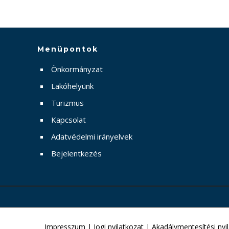
Menüpontok
Önkormányzat
Lakóhelyünk
Turizmus
Kapcsolat
Adatvédelmi irányelvek
Bejelentkezés
Impresszum
|
Jogi nyilatkozat
|
Akadálymentesítési nyi