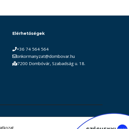
Elérhetőségek
+36 74 564 564
onkormanyzat@dombovar.hu
7200 Dombóvár, Szabadság u. 18.
latkozat