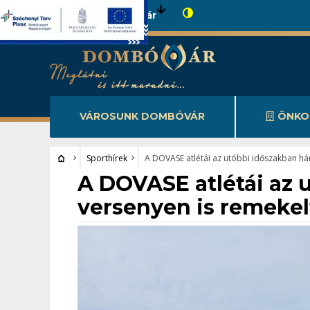
Városunk Dombóvár
VÁROSUNK DOMBÓVÁR
ÖNKO
Sporthírek
A DOVASE atlétái az utóbbi időszakban há
Sporthírek
A DOVASE atlétái az
versenyen is remekel