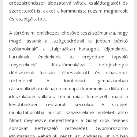
erőszakrendszer áldozataivá váltak, családtagjaikét és
szeretteikét is, akiket a kommunista rezsim meghurcolt
és kiszolgáltatott.
A történelmi emlékezet lehetővé teszi számunkra, hogy
mögé lássunk a „szögesdrótnál is jobban bénító
szólamoknak”, a „talpraálltan harsogott éljeneknek,
hurráknak, énekeknek, az ernyedten tapsoló
tenyereknek”. Kutatómunkával befejezhetjük
dédszüleink furcsán félbeszakított és elharapott
történeteit. A dombóvári gimnáziumban
rácsodálkozhatunk nap mint nap a kommunista diktatúra
időszakában vallásos témái miatt lemeszelt, majd a
későbbiekben restaurált seccokra. A szovjet
munkatáborokba hurcolt százezreknek emléket állító
filmet megnézve megérthetjük a Gulág örök telének
sorsokat kettészelő rettenetét. Gyomorszorító
időutazáson vehetünk részt az Andrássy út 60-ban