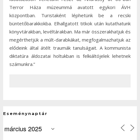
Terror Háza múzeummá avatott egykori ÁVH
központban. Turistaként léphetünk be a recski
büntetőbarakkokba. Elhallgatott titkok után kutathatunk
könyvtárakban, levéltárakban. Ma már összerakhatjuk és
megérthetjük a múlt-darabkákat, megfogalmazhatjuk az
elődeink által átélt traumák tanulságait. A kommunista
diktatúra áldozatai holtukban is felkiáltójelek lehetnek
számunkra.”
Eseménynaptár