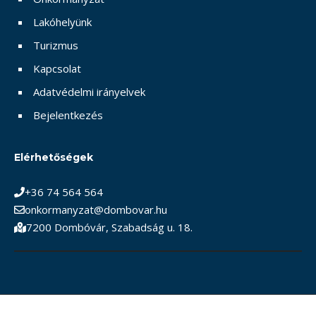
Lakóhelyünk
Turizmus
Kapcsolat
Adatvédelmi irányelvek
Bejelentkezés
Elérhetőségek
+36 74 564 564
onkormanyzat@dombovar.hu
7200 Dombóvár, Szabadság u. 18.