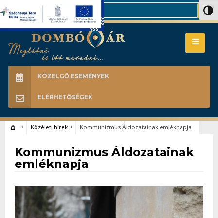
Search
Nagy 
KÖZELGŐ ESEMÉNYEK
ELÉRHETŐSÉGEK
Közéleti hírek
Kommunizmus Áldozatainak emléknapja
Közéleti hírek
Kommunizmus Áldozatainak
emléknapja