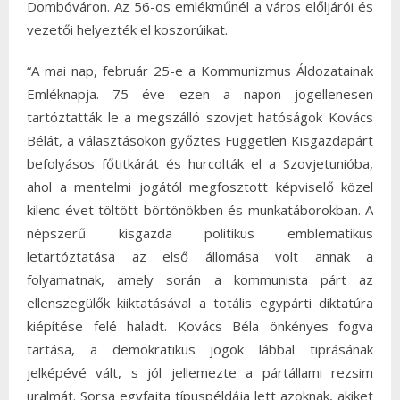
Dombóváron. Az 56-os emlékműnél a város előljárói és
vezetői helyezték el koszorúikat.
“A mai nap, február 25-e a Kommunizmus Áldozatainak
Emléknapja. 75 éve ezen a napon jogellenesen
tartóztatták le a megszálló szovjet hatóságok Kovács
Bélát, a választásokon győztes Független Kisgazdapárt
befolyásos főtitkárát és hurcolták el a Szovjetunióba,
ahol a mentelmi jogától megfosztott képviselő közel
kilenc évet töltött börtönökben és munkatáborokban. A
népszerű kisgazda politikus emblematikus
letartóztatása az első állomása volt annak a
folyamatnak, amely során a kommunista párt az
ellenszegülők kiiktatásával a totális egypárti diktatúra
kiépítése felé haladt. Kovács Béla önkényes fogva
tartása, a demokratikus jogok lábbal tiprásának
jelképévé vált, s jól jellemezte a pártállami rezsim
uralmát. Sorsa egyfajta típuspéldája lett azoknak, akiket