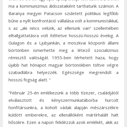
ma a kommunizmus áldozataiként tarthatunk számon. A
Baranya megyei Patacson született politikus legfőbb
bűne a nyílt konfrontáció vállalása volt a kommunistákkal,
s az „aki nincs velünk, az ellenünk van” szellemében
elhallgattatásra volt ítéltetve hosszú-hosszú évekig. A
Gulagon és a Ljubjankán, a moszkvai központi állami
börtönben ismerhette meg a létező szocializmus
rémisztő valóságát. 1955-ben térhetett haza, hogy
újabb hat hónapot magyar börtönökben töltve végre
szabadlábra helyezzék. Egészsége megrendült a
hosszú fogság alatt. “
“Február 25-én emlékezünk a több tízezer, családjától
elválasztott és kényszermunkatáborba hurcolt
honfitársunkra, a koholt vádak alapján mészárszékre
küldött emberekre, az ellenállóként mártírhalált halt
hősökre. Ezen a napon felidézzük azok emlékét, akik az