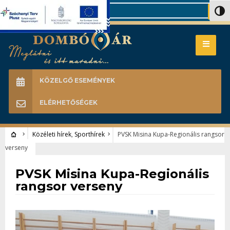
Search
Nagy 
KÖZELGŐ ESEMÉNYEK
ELÉRHETŐSÉGEK
Közéleti hírek
,
Sporthírek
PVSK Misina Kupa-Regionális rangsor
verseny
Közéleti hírek
•
Sporthírek
PVSK Misina Kupa-Regionális
rangsor verseny