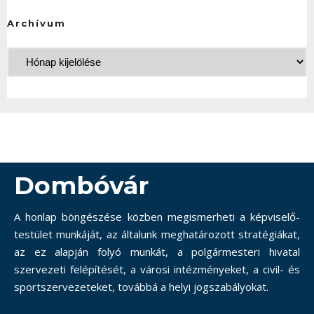
Archívum
Dombóvár
A honlap böngészése közben megismerheti a képviselő-
testület munkáját, az általunk meghatározott stratégiákat,
az ez alapján folyó munkát, a polgármesteri hivatal
szervezeti felépítését, a városi intézményeket, a civil- és
sportszervezeteket, továbbá a helyi jogszabályokat.