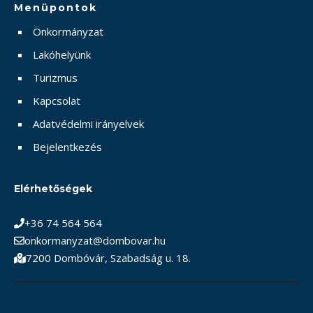
Menüpontok
Önkormányzat
Lakóhelyünk
Turizmus
Kapcsolat
Adatvédelmi irányelvek
Bejelentkezés
Elérhetőségek
+36 74 564 564
onkormanyzat@dombovar.hu
7200 Dombóvár, Szabadság u. 18.