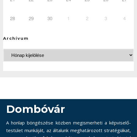
28
29
30
1
2
3
4
Archívum
Dombóvár
A honlap böngészése közben megismerheti a képviselő-
testület munkáját, az általunk meghatározott stratégiákat,