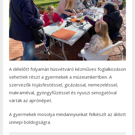
A délelőtt folyamán húsvétváró kézműves foglalkozáson
vehettek részt a gyermekek a múzeumkertben. A
szervezők tojásfestéssel, gicázással, nemezeléssel,
makraméval, gyöngyfűzéssel és nyuszi simogatóval
várták az aprónépet.
A gyermekek mosolya mindannyiunkat felkészít az áldott
ünnepi boldogságra.