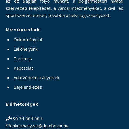
az ez alapján folyó munkát, a polgármesteri hivatal
szervezeti felépítését, a városi intézményeket, a civil- és
sportszervezeteket, továbbá a helyi jogszabályokat.
Menüpontok
Önkormányzat
Lakóhelyünk
Turizmus
Kapcsolat
Adatvédelmi irányelvek
Bejelentkezés
Elérhetőségek
+36 74 564 564
onkormanyzat@dombovar.hu