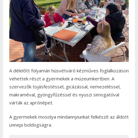
A délelőtt folyamán húsvétváró kézműves foglalkozáson
vehettek részt a gyermekek a múzeumkertben. A
szervezők tojásfestéssel, gicázással, nemezeléssel,
makraméval, gyöngyfűzéssel és nyuszi simogatóval
várták az aprónépet.
A gyermekek mosolya mindannyiunkat felkészít az áldott
ünnepi boldogságra.