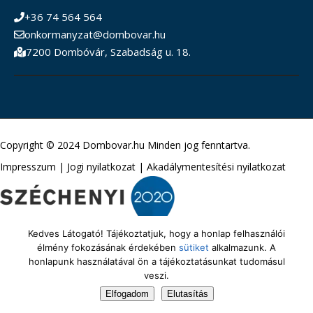
+36 74 564 564
onkormanyzat@dombovar.hu
7200 Dombóvár, Szabadság u. 18.
Copyright © 2024 Dombovar.hu Minden jog fenntartva.
Impresszum
|
Jogi nyilatkozat
|
Akadálymentesítési nyilatkozat
Kedves Látogató! Tájékoztatjuk, hogy a honlap felhasználói
élmény fokozásának érdekében
sütiket
alkalmazunk. A
honlapunk használatával ön a tájékoztatásunkat tudomásul
veszi.
Elfogadom
Elutasítás