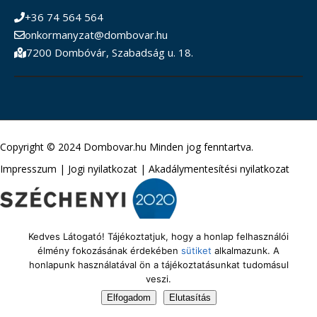
+36 74 564 564
onkormanyzat@dombovar.hu
7200 Dombóvár, Szabadság u. 18.
Copyright © 2024 Dombovar.hu Minden jog fenntartva.
Impresszum
|
Jogi nyilatkozat
|
Akadálymentesítési nyilatkozat
Kedves Látogató! Tájékoztatjuk, hogy a honlap felhasználói
élmény fokozásának érdekében
sütiket
alkalmazunk. A
honlapunk használatával ön a tájékoztatásunkat tudomásul
veszi.
Elfogadom
Elutasítás