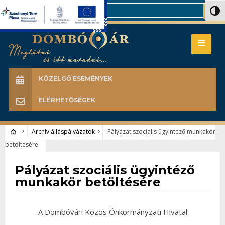
Search
Nagy 
KÖZELGŐ ESEMÉNYEK
ELÉRHETŐSÉGEK
Archív álláspályázatok
Pályázat szociális ügyintéző munkakör
betöltésére
Archív álláspályázatok
Pályázat szociális ügyintéző
munkakör betöltésére
A Dombóvári Közös Önkormányzati Hivatal