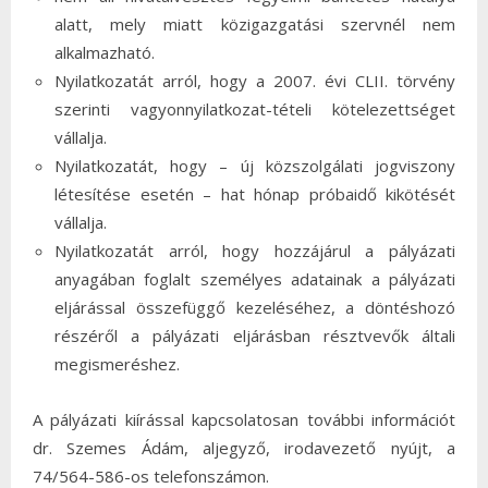
alatt, mely miatt közigazgatási szervnél nem
alkalmazható.
Nyilatkozatát arról, hogy a 2007. évi CLII. törvény
szerinti vagyonnyilatkozat-tételi kötelezettséget
vállalja.
Nyilatkozatát, hogy – új közszolgálati jogviszony
létesítése esetén – hat hónap próbaidő kikötését
vállalja.
Nyilatkozatát arról, hogy hozzájárul a pályázati
anyagában foglalt személyes adatainak a pályázati
eljárással összefüggő kezeléséhez, a döntéshozó
részéről a pályázati eljárásban résztvevők általi
megismeréshez.
A pályázati kiírással kapcsolatosan további információt
dr. Szemes Ádám, aljegyző, irodavezető nyújt, a
74/564-586-os telefonszámon.