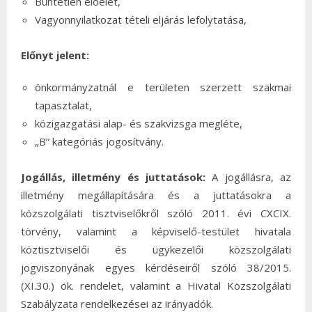
Büntetlen előélet,
Vagyonnyilatkozat tételi eljárás lefolytatása,
Előnyt jelent:
önkormányzatnál e területen szerzett szakmai
tapasztalat,
közigazgatási alap- és szakvizsga megléte,
„B” kategóriás jogosítvány.
Jogállás, illetmény és juttatások:
A jogállásra, az
illetmény megállapítására és a juttatásokra a
közszolgálati tisztviselőkről szóló 2011. évi CXCIX.
törvény, valamint a képviselő-testület hivatala
köztisztviselői és ügykezelői közszolgálati
jogviszonyának egyes kérdéseiről szóló 38/2015.
(XI.30.) ök. rendelet, valamint a Hivatal Közszolgálati
Szabályzata rendelkezései az irányadók.