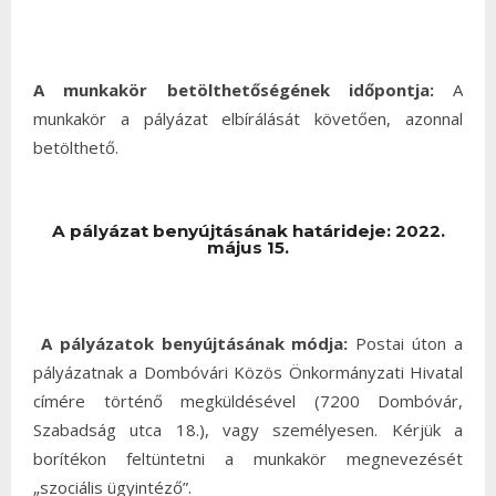
A munkakör betölthetőségének időpontja:
A
munkakör a pályázat elbírálását követően, azonnal
betölthető.
A pályázat benyújtásának határideje:
2022.
május 15.
A pályázatok benyújtásának módja:
Postai úton a
pályázatnak a Dombóvári Közös Önkormányzati Hivatal
címére történő megküldésével (7200 Dombóvár,
Szabadság utca 18.), vagy személyesen. Kérjük a
borítékon feltüntetni a munkakör megnevezését
„szociális ügyintéző”.