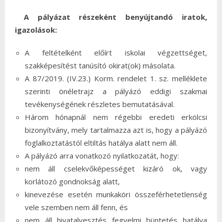
A pályázat részeként benyújtandó iratok,
igazolások:
A feltételként előírt iskolai végzettséget,
szakképesítést tanúsító okirat(ok) másolata.
A 87/2019. (IV.23.) Korm. rendelet 1. sz. melléklete
szerinti önéletrajz a pályázó eddigi szakmai
tevékenységének részletes bemutatásával.
Három hónapnál nem régebbi eredeti erkölcsi
bizonyítvány, mely tartalmazza azt is, hogy a pályázó
foglalkoztatástól eltiltás hatálya alatt nem áll.
A pályázó arra vonatkozó nyilatkozatát, hogy:
nem áll cselekvőképességet kizáró ok, vagy
korlátozó gondnokság alatt,
kinevezése esetén munkaköri összeférhetetlenség
vele szemben nem áll fenn, és
nem áll hivatalvesztés fegyelmi büntetés hatálya