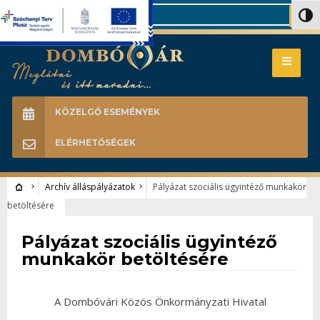
Search
Nagy 
KÖZELGŐ ESEMÉNYEK
ELÉRHETŐSÉGEK
Archív álláspályázatok
Pályázat szociális ügyintéző munkakör
betöltésére
Archív álláspályázatok
Pályázat szociális ügyintéző
munkakör betöltésére
A Dombóvári Közös Önkormányzati Hivatal