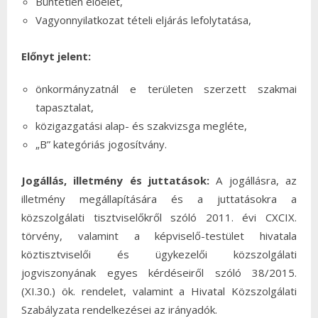
Büntetlen előélet,
Vagyonnyilatkozat tételi eljárás lefolytatása,
Előnyt jelent:
önkormányzatnál e területen szerzett szakmai
tapasztalat,
közigazgatási alap- és szakvizsga megléte,
„B” kategóriás jogosítvány.
Jogállás, illetmény és juttatások:
A jogállásra, az
illetmény megállapítására és a juttatásokra a
közszolgálati tisztviselőkről szóló 2011. évi CXCIX.
törvény, valamint a képviselő-testület hivatala
köztisztviselői és ügykezelői közszolgálati
jogviszonyának egyes kérdéseiről szóló 38/2015.
(XI.30.) ök. rendelet, valamint a Hivatal Közszolgálati
Szabályzata rendelkezései az irányadók.