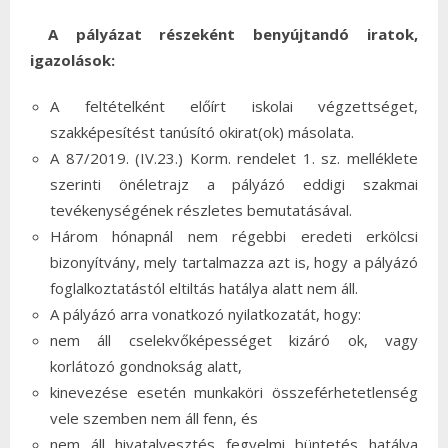
A pályázat részeként benyújtandó iratok,
igazolások:
A feltételként előírt iskolai végzettséget,
szakképesítést tanúsító okirat(ok) másolata.
A 87/2019. (IV.23.) Korm. rendelet 1. sz. melléklete
szerinti önéletrajz a pályázó eddigi szakmai
tevékenységének részletes bemutatásával.
Három hónapnál nem régebbi eredeti erkölcsi
bizonyítvány, mely tartalmazza azt is, hogy a pályázó
foglalkoztatástól eltiltás hatálya alatt nem áll.
A pályázó arra vonatkozó nyilatkozatát, hogy:
nem áll cselekvőképességet kizáró ok, vagy
korlátozó gondnokság alatt,
kinevezése esetén munkaköri összeférhetetlenség
vele szemben nem áll fenn, és
nem áll hivatalvesztés fegyelmi büntetés hatálya