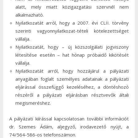
alatt, mely miatt közigazgatási szervnél nem
alkalmazható.
Nyilatkozatát arról, hogy a 2007. évi CLII. törvény
szerinti vagyonnyilatkozat-tételi kötelezettséget
vállalja.
Nyilatkozatát, hogy – új közszolgálati jogviszony
létesítése esetén – hat hónap próbaidő kikötését
vállalja.
Nyilatkozatát arról, hogy hozzájárul a pályázati
anyagában foglalt személyes adatainak a pályázati
eljárással összefüggő kezeléséhez, a döntéshozó
részéről a pályázati eljárásban résztvevők általi
megismeréshez.
A pályázati kiírással kapcsolatosan további információt
dr. Szemes Ádám, aljegyző, irodavezető nyújt, a
74/564-586-os telefonszámon.