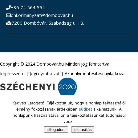
+36 74 564 564
onkormanyzat@dombovar.hu
7200 Dombóvár, Szabadság u. 18.
Copyright © 2024 Dombovar.hu Minden jog fenntartva.
Impresszum
|
Jogi nyilatkozat
|
Akadálymentesítési nyilatkozat
Kedves Látogató! Tájékoztatjuk, hogy a honlap felhasználói
élmény fokozásának érdekében
sütiket
alkalmazunk. A
honlapunk használatával ön a tájékoztatásunkat tudomásul
veszi.
Elfogadom
Elutasítás