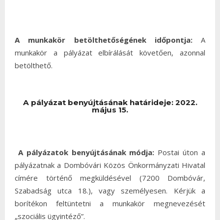
A munkakör betölthetőségének időpontja:
A
munkakör a pályázat elbírálását követően, azonnal
betölthető.
A pályázat benyújtásának határideje:
2022.
május 15.
A pályázatok benyújtásának módja:
Postai úton a
pályázatnak a Dombóvári Közös Önkormányzati Hivatal
címére történő megküldésével (7200 Dombóvár,
Szabadság utca 18.), vagy személyesen. Kérjük a
borítékon feltüntetni a munkakör megnevezését
„szociális ügyintéző”.