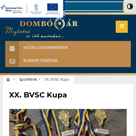
Search
Nagy 
KÖZELGŐ ESEMÉNYEK
ELÉRHETŐSÉGEK
Sporthírek
XX. BVSC Kupa
Sporthírek
XX. BVSC Kupa