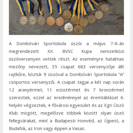
A Dombóvári Sportiskola úszói a május 7-8-án
megrendezett XX. BVSC Kupa nemzetközi
úszóversenyen vettek részt. Az eseményre hatalmas
mezőny nevezett, 35 csapat 683 versenyzője állt
rajtkőre, köztük 9 úszóval a Dombóvári Sportiskola “A”
csoportos versenyzői. A csapat tagjai a két nap során
12 aranyérmet, 11 ezüstérmet és 7 bronzérmet
szereztek, ezzel az eredménnyel az éremtáblázat 6.
helyén végzeztek, 4 fővárosi egyesület és az Egri Úszó
Klub mögött, megelőzve többek között olyan úszó
fellegvárakat, mint a Budapesti Honvéd, az Újpest, a
Budafok, az Iron vagy éppen a Vasas.