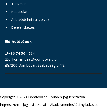
Turizmus
Kapcsolat
Adatvédelmi irányelvek
Bejelentkezés
Elérhetőségek
+36 74 564 564
onkormanyzat@dombovar.hu
7200 Dombóvár, Szabadság u. 18.
Copyright © 2024 Dombovar.hu Minden jog fenntartva.
Impresszum
|
Jogi nyilatkozat
|
Akadálymentesítési nyilatkozat