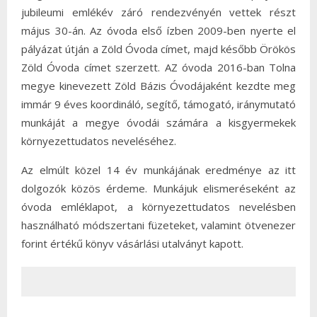
jubileumi emlékév záró rendezvényén vettek részt
május 30-án. Az óvoda első ízben 2009-ben nyerte el
pályázat útján a Zöld Óvoda címet, majd később Örökös
Zöld Óvoda címet szerzett. AZ óvoda 2016-ban Tolna
megye kinevezett Zöld Bázis Óvodájaként kezdte meg
immár 9 éves koordináló, segítő, támogató, iránymutató
munkáját a megye óvodái számára a kisgyermekek
környezettudatos neveléséhez.
Az elmúlt közel 14 év munkájának eredménye az itt
dolgozók közös érdeme. Munkájuk elismeréseként az
óvoda emléklapot, a környezettudatos nevelésben
használható módszertani füzeteket, valamint ötvenezer
forint értékű könyv vásárlási utalványt kapott.