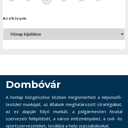
Archívum
Dombóvár
A honlap böngészése közben megismerheti a képviselő-
testület munkáját, az általunk meghatározott stratégiákat,
az ez alapján folyó munkát, a polgármesteri hivatal
szervezeti felépítését, a városi intézményeket, a civil- és
sportszervezeteket, továbbá a helyi jogszabályokat.