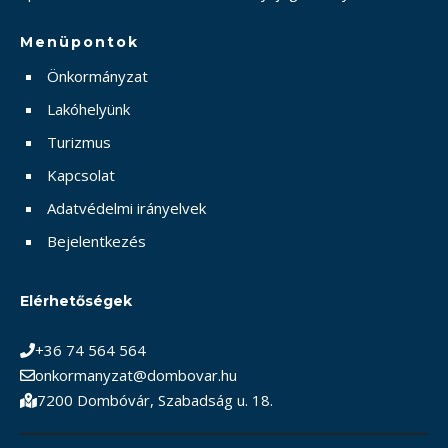
Menüpontok
Önkormányzat
Lakóhelyünk
Turizmus
Kapcsolat
Adatvédelmi irányelvek
Bejelentkezés
Elérhetőségek
+36 74 564 564
onkormanyzat@dombovar.hu
7200 Dombóvár, Szabadság u. 18.