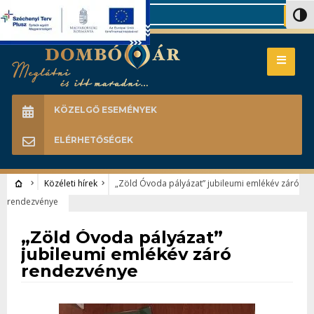
Search
Nagy 
KÖZELGŐ ESEMÉNYEK
ELÉRHETŐSÉGEK
Közéleti hírek
„Zöld Óvoda pályázat” jubileumi emlékév záró
rendezvénye
Közéleti hírek
„Zöld Óvoda pályázat”
jubileumi emlékév záró
rendezvénye