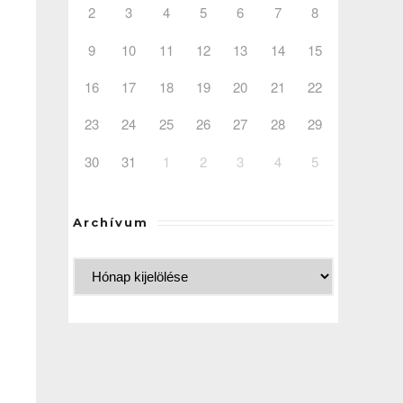
2
3
4
5
6
7
8
9
10
11
12
13
14
15
16
17
18
19
20
21
22
23
24
25
26
27
28
29
30
31
1
2
3
4
5
Archívum