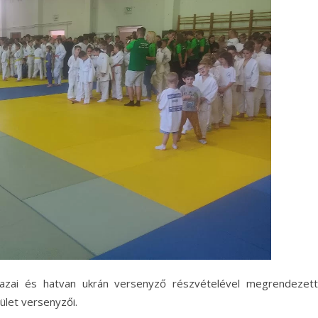
hazai és hatvan ukrán versenyző részvételével megrendezett
let versenyzői.