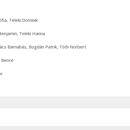
fia, Teleki Dominik
enjamin, Teleki Hanna
ács Barnabás, Bogdán Patrik, Tóth Norbert
y Bence
or