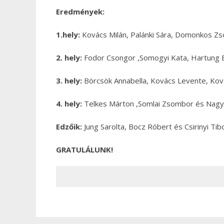
Eredmények:
1.hely:
Kovács Milán, Palánki Sára, Domonkos Zsó
2. hely:
Fodor Csongor ,Somogyi Kata, Hartung B
3. hely:
Börcsök Annabella, Kovács Levente, Kov
4. hely:
Telkes Márton ,Somlai Zsombor és Nag
Edzőik:
Jung Sarolta, Bocz Róbert és Csirinyi Tib
GRATULÁLUNK!