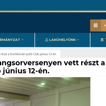
RMÁNYZAT
LAKÓHELYÜNK
 részt a Dombóvári Judó Club június 12-én.
angsorversenyen vett részt a
június 12-én.