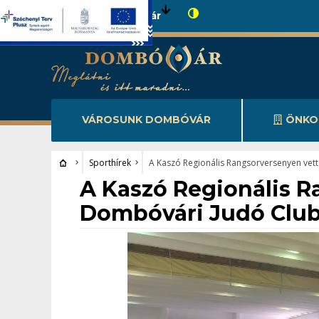
Városunk Dombóvár
VÁROSUNK DOMBÓVÁR
ÖNKO
Sporthírek
A Kaszó Regionális Rangsorversenyen vett
Sporthírek
A Kaszó Regionális R
Dombóvári Judó Club 