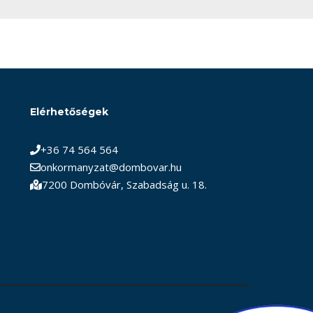
Elérhetőségek
+36 74 564 564
onkormanyzat@dombovar.hu
7200 Dombóvár, Szabadság u. 18.