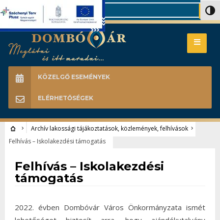
Search
Nagy 
KÖZELGŐ ESEMÉNYEK
ELÉRHETŐSÉGEK
Archív lakossági tájákoztatások, közlemények, felhívások
Felhívás – Iskolakezdési támogatás
Archív lakossági tájákoztatások, közlemények, felhívások
Felhívás – Iskolakezdési
támogatás
2022. évben Dombóvár Város Önkormányzata ismét