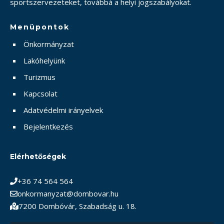
sportszervezeteket, továbbá a helyi jogszabályokat.
Menüpontok
Önkormányzat
Lakóhelyünk
Turizmus
Kapcsolat
Adatvédelmi irányelvek
Bejelentkezés
Elérhetőségek
+36 74 564 564
onkormanyzat@dombovar.hu
7200 Dombóvár, Szabadság u. 18.