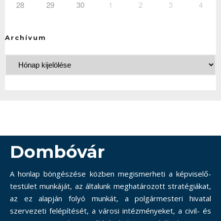
28
29
30
1
2
3
4
Archívum
Dombóvár
A honlap böngészése közben megismerheti a képviselő-
testület munkáját, az általunk meghatározott stratégiákat,
az ez alapján folyó munkát, a polgármesteri hivatal
szervezeti felépítését, a városi intézményeket, a civil- és