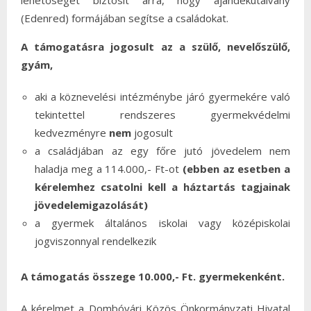
lehetőséget biztosít arra, hogy ajándékutalvány
(Edenred) formájában segítse a családokat.
A támogatásra jogosult az a szülő, nevelőszülő,
gyám,
aki a köznevelési intézménybe járó gyermekére való
tekintettel rendszeres gyermekvédelmi
kedvezményre
nem
jogosult
a családjában az egy főre jutó jövedelem nem
haladja meg a 114.000,- Ft-ot
(ebben az esetben a
kérelemhez csatolni kell a háztartás tagjainak
jövedelemigazolását)
a gyermek általános iskolai vagy középiskolai
jogviszonnyal rendelkezik
A támogatás összege 10.000,- Ft. gyermekenként.
A kérelmet a Dombóvári Közös Önkormányzati Hivatal