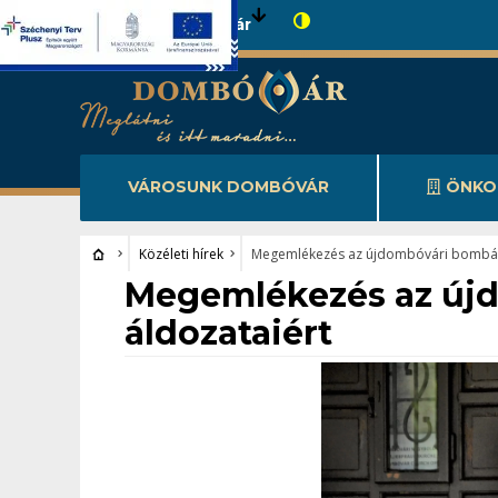
Városunk Dombóvár
VÁROSUNK DOMBÓVÁR
ÖNKO
Közéleti hírek
Megemlékezés az újdombóvári bombáz
Közéleti hírek
Megemlékezés az új
áldozataiért