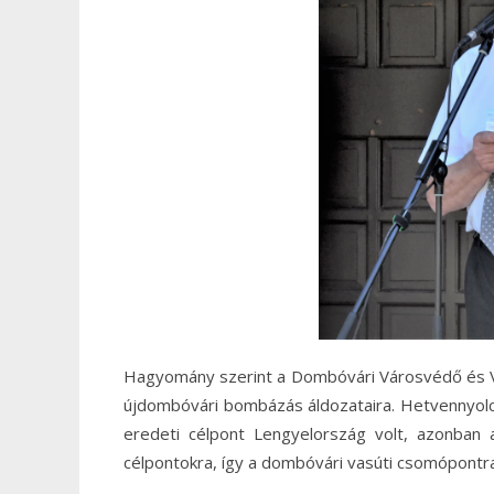
Hagyomány szerint a Dombóvári Városvédő és 
újdombóvári bombázás áldozataira. Hetvennyolc 
eredeti célpont Lengyelország volt, azonban 
célpontokra, így a dombóvári vasúti csomópontra