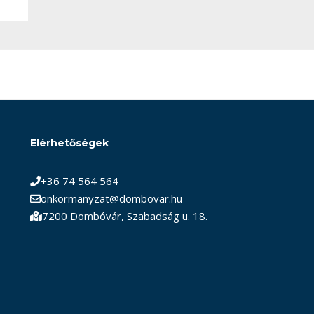
Elérhetőségek
+36 74 564 564
onkormanyzat@dombovar.hu
7200 Dombóvár, Szabadság u. 18.