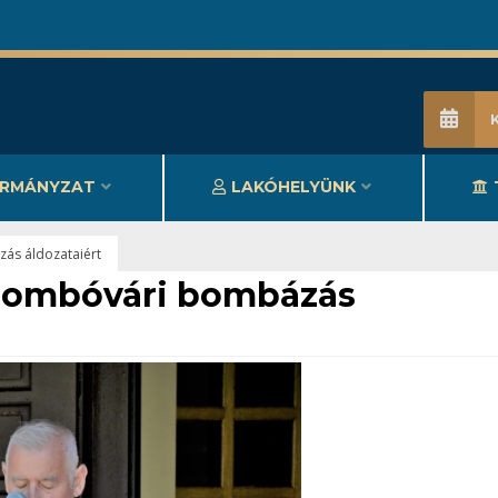
RMÁNYZAT
LAKÓHELYÜNK
ás áldozataiért
dombóvári bombázás