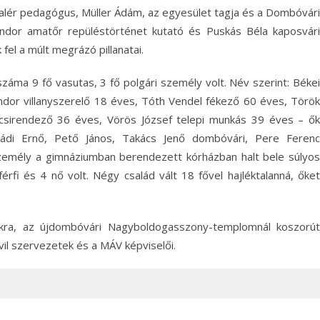
Valér pedagógus, Müller Ádám, az egyesület tagja és a Dombóvári
dor amatőr repüléstörténet kutató és Puskás Béla kaposvári
el a múlt megrázó pillanatai.
áma 9 fő vasutas, 3 fő polgári személy volt. Név szerint: Békei
or villanyszerelő 18 éves, Tóth Vendel fékező 60 éves, Török
ocsirendező 36 éves, Vörös József telepi munkás 39 éves – ők
rpádi Ernő, Pető János, Takács Jenő dombóvári, Pere Ferenc
 személy a gimnáziumban berendezett kórházban halt bele súlyos
rfi és 4 nő volt. Négy család vált 18 fővel hajléktalanná, őket
okra, az újdombóvári Nagyboldogasszony-templomnál koszorút
il szervezetek és a MÁV képviselői.