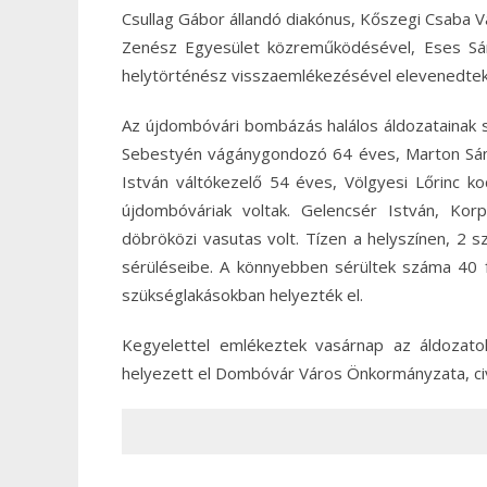
Csullag Gábor állandó diakónus, Kőszegi Csaba 
Zenész Egyesület közreműködésével, Eses Sán
helytörténész visszaemlékezésével elevenedtek f
Az újdombóvári bombázás halálos áldozatainak sz
Sebestyén vágánygondozó 64 éves, Marton Sánd
István váltókezelő 54 éves, Völgyesi Lőrinc k
újdombóváriak voltak. Gelencsér István, Ko
döbröközi vasutas volt. Tízen a helyszínen, 2
sérüléseibe. A könnyebben sérültek száma 40 fé
szükséglakásokban helyezték el.
Kegyelettel emlékeztek vasárnap az áldozat
helyezett el Dombóvár Város Önkormányzata, civ