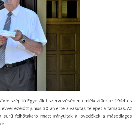
Városszépítő Egyesület szervezésében emlékeztünk az 1944-es
évvel ezelőtt június 30-án érte a vasutas telepet a támadás. Az
a sűrű felhőtakaró miatt irányultak a lövedékek a másodlagos
 is.