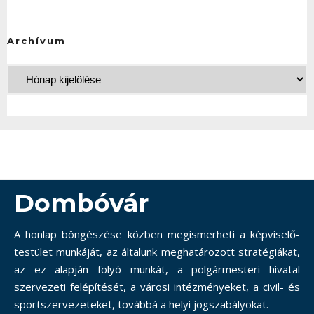
Archívum
Dombóvár
A honlap böngészése közben megismerheti a képviselő-
testület munkáját, az általunk meghatározott stratégiákat,
az ez alapján folyó munkát, a polgármesteri hivatal
szervezeti felépítését, a városi intézményeket, a civil- és
sportszervezeteket, továbbá a helyi jogszabályokat.