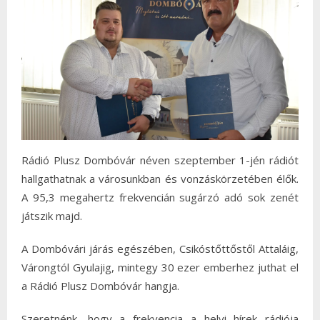
Rádió Plusz Dombóvár néven szeptember 1-jén rádiót
hallgathatnak a városunkban és vonzáskörzetében élők.
A 95,3 megahertz frekvencián sugárzó adó sok zenét
játszik majd.
A Dombóvári járás egészében, Csikóstőttőstől Attaláig,
Várongtól Gyulajig, mintegy 30 ezer emberhez juthat el
a Rádió Plusz Dombóvár hangja.
Szeretnénk, hogy a frekvencia a helyi hírek rádiója