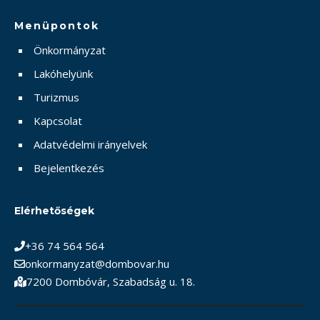
Menüpontok
Önkormányzat
Lakóhelyünk
Turizmus
Kapcsolat
Adatvédelmi irányelvek
Bejelentkezés
Elérhetőségek
+36 74 564 564
onkormanyzat@dombovar.hu
7200 Dombóvár, Szabadság u. 18.