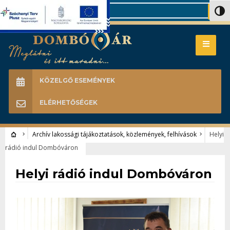
Search
Nagy 
KÖZELGŐ ESEMÉNYEK
ELÉRHETŐSÉGEK
Archív lakossági tájákoztatások, közlemények, felhívások
Helyi
rádió indul Dombóváron
Archív lakossági tájákoztatások, közlemények, felhívások
Helyi rádió indul Dombóváron