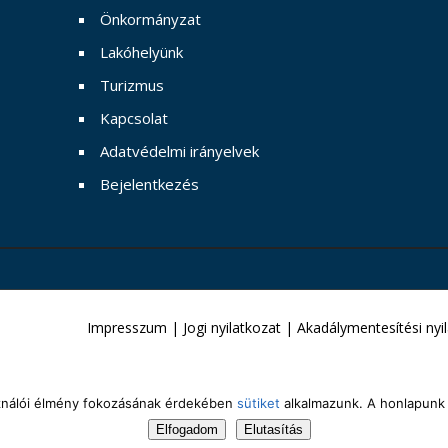
Önkormányzat
Lakóhelyünk
Turizmus
Kapcsolat
Adatvédelmi irányelvek
Bejelentkezés
Impresszum
|
Jogi nyilatkozat
|
Akadálymentesítési nyi
sználói élmény fokozásának érdekében
sütiket
alkalmazunk. A honlapunk 
Elfogadom
Elutasítás