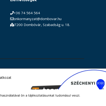
+36 74 564 564
onkormanyzat@dombovar.hu
7200 Dombóvár, Szabadság u. 18.
latkozat
használatával ön a tájékoztatásunkat tudomásul veszi.