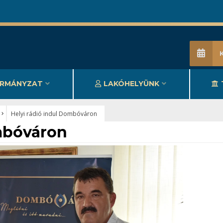
RMÁNYZAT
LAKÓHELYÜNK
Helyi rádió indul Dombóváron
ombóváron