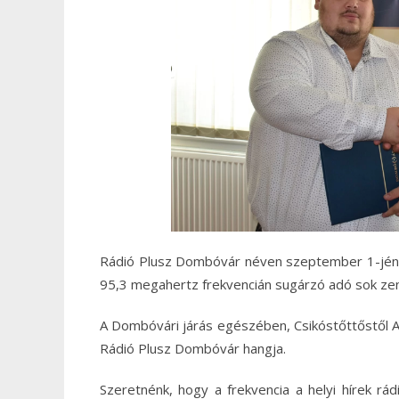
Rádió Plusz Dombóvár néven szeptember 1-jén r
95,3 megahertz frekvencián sugárzó adó sok zen
A Dombóvári járás egészében, Csikóstőttőstől At
Rádió Plusz Dombóvár hangja.
Szeretnénk, hogy a frekvencia a helyi hírek rád