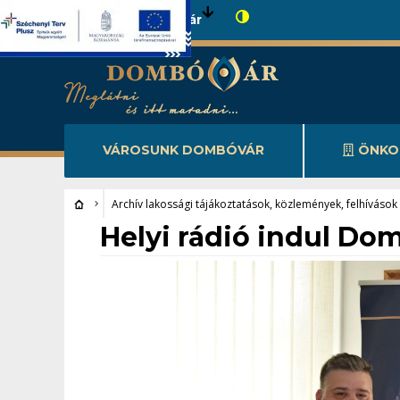
Városunk Dombóvár
VÁROSUNK DOMBÓVÁR
ÖNKO
Archív lakossági tájákoztatások, közlemények, felhívások
Archív lakossági tájákoztatások, közlemények, felhívások
Helyi rádió indul D