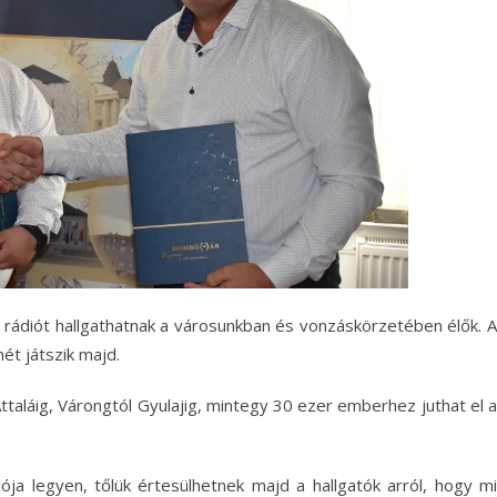
ádiót hallgathatnak a városunkban és vonzáskörzetében élők. A
ét játszik majd.
taláig, Várongtól Gyulajig, mintegy 30 ezer emberhez juthat el a
iója legyen, tőlük értesülhetnek majd a hallgatók arról, hogy mi