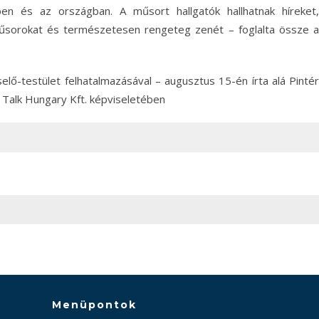
en és az országban. A műsort hallgatók hallhatnak híreket,
i műsorokat és természetesen rengeteg zenét – foglalta össze a
lő-testület felhatalmazásával – augusztus 15-én írta alá Pintér
 Talk Hungary Kft. képviseletében
Menüpontok