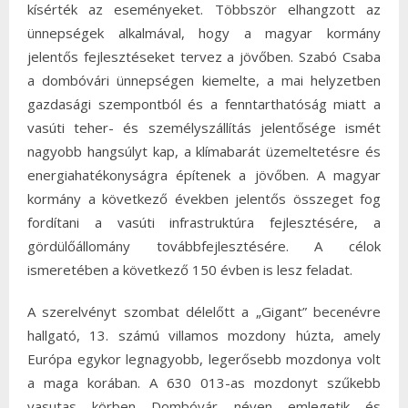
kísérték az eseményeket. Többször elhangzott az
ünnepségek alkalmával, hogy a magyar kormány
jelentős fejlesztéseket tervez a jövőben. Szabó Csaba
a dombóvári ünnepségen kiemelte, a mai helyzetben
gazdasági szempontból és a fenntarthatóság miatt a
vasúti teher- és személyszállítás jelentősége ismét
nagyobb hangsúlyt kap, a klímabarát üzemeltetésre és
energiahatékonyságra építenek a jövőben. A magyar
kormány a következő években jelentős összeget fog
fordítani a vasúti infrastruktúra fejlesztésére, a
gördülőállomány továbbfejlesztésére. A célok
ismeretében a következő 150 évben is lesz feladat.
A szerelvényt szombat délelőtt a „Gigant” becenévre
hallgató, 13. számú villamos mozdony húzta, amely
Európa egykor legnagyobb, legerősebb mozdonya volt
a maga korában. A 630 013-as mozdonyt szűkebb
vasutas körben Dombóvár néven emlegetik és