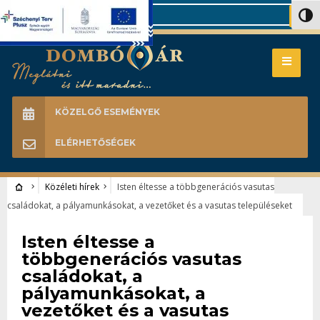
Search
Nagy 
KÖZELGŐ ESEMÉNYEK
ELÉRHETŐSÉGEK
Közéleti hírek
Isten éltesse a többgenerációs vasutas
családokat, a pályamunkásokat, a vezetőket és a vasutas településeket
Közéleti hírek
Isten éltesse a
többgenerációs vasutas
családokat, a
pályamunkásokat, a
vezetőket és a vasutas