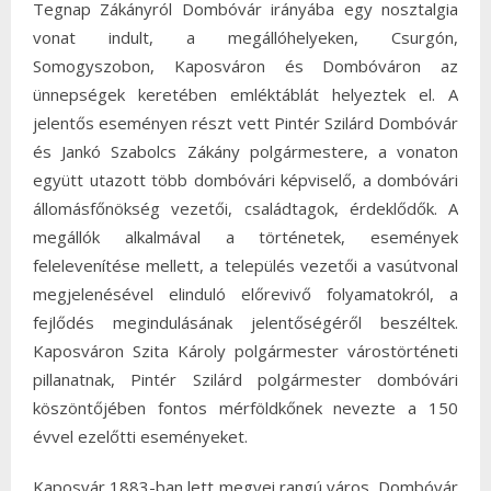
Tegnap Zákányról Dombóvár irányába egy nosztalgia
vonat indult, a megállóhelyeken, Csurgón,
Somogyszobon, Kaposváron és Dombóváron az
ünnepségek keretében emléktáblát helyeztek el. A
jelentős eseményen részt vett Pintér Szilárd Dombóvár
és Jankó Szabolcs Zákány polgármestere, a vonaton
együtt utazott több dombóvári képviselő, a dombóvári
állomásfőnökség vezetői, családtagok, érdeklődők. A
megállók alkalmával a történetek, események
felelevenítése mellett, a település vezetői a vasútvonal
megjelenésével elinduló előrevivő folyamatokról, a
fejlődés megindulásának jelentőségéről beszéltek.
Kaposváron Szita Károly polgármester várostörténeti
pillanatnak, Pintér Szilárd polgármester dombóvári
köszöntőjében fontos mérföldkőnek nevezte a 150
évvel ezelőtti eseményeket.
Kaposvár 1883-ban lett megyei rangú város, Dombóvár