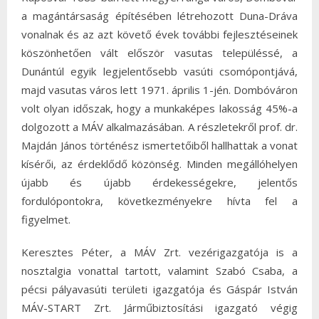
a magántársaság építésében létrehozott Duna-Dráva
vonalnak és az azt követő évek további fejlesztéseinek
köszönhetően vált először vasutas településsé, a
Dunántúl egyik legjelentősebb vasúti csomópontjává,
majd vasutas város lett 1971. április 1-jén. Dombóváron
volt olyan időszak, hogy a munkaképes lakosság 45%-a
dolgozott a MÁV alkalmazásában. A részletekről prof. dr.
Majdán János történész ismertetőiből hallhattak a vonat
kísérői, az érdeklődő közönség. Minden megállóhelyen
újabb és újabb érdekességekre, jelentős
fordulópontokra, következményekre hívta fel a
figyelmet.
Keresztes Péter, a MÁV Zrt. vezérigazgatója is a
nosztalgia vonattal tartott, valamint Szabó Csaba, a
pécsi pályavasúti területi igazgatója és Gáspár István
MÁV-START Zrt. Járműbiztosítási igazgató végig