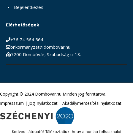
Bejelentkezés
Elérhetőségek
+36 74 564 564
onkormanyzat@dombovar.hu
7200 Dombóvár, Szabadság u. 18.
Copyright © 2024 Dombovar.hu Minden jog fenntartva.
Impresszum
|
Jogi nyilatkozat
|
Akadálymentesítési nyilatkozat
Kedves Látogató! Tájékoztatjuk, hogy a honlap felhasználói