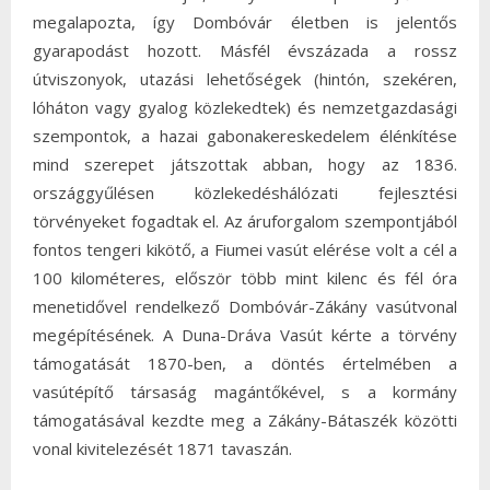
megalapozta, így Dombóvár életben is jelentős
gyarapodást hozott. Másfél évszázada a rossz
útviszonyok, utazási lehetőségek (hintón, szekéren,
lóháton vagy gyalog közlekedtek) és nemzetgazdasági
szempontok, a hazai gabonakereskedelem élénkítése
mind szerepet játszottak abban, hogy az 1836.
országgyűlésen közlekedéshálózati fejlesztési
törvényeket fogadtak el. Az áruforgalom szempontjából
fontos tengeri kikötő, a Fiumei vasút elérése volt a cél a
100 kilométeres, először több mint kilenc és fél óra
menetidővel rendelkező Dombóvár-Zákány vasútvonal
megépítésének. A Duna-Dráva Vasút kérte a törvény
támogatását 1870-ben, a döntés értelmében a
vasútépítő társaság magántőkével, s a kormány
támogatásával kezdte meg a Zákány-Bátaszék közötti
vonal kivitelezését 1871 tavaszán.