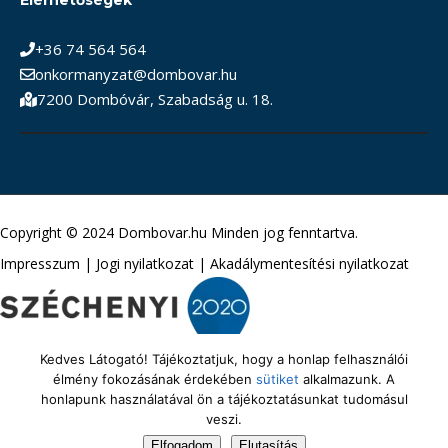
Elérhetőségek
+36 74 564 564
onkormanyzat@dombovar.hu
7200 Dombóvár, Szabadság u. 18.
Copyright © 2024 Dombovar.hu Minden jog fenntartva.
Impresszum
|
Jogi nyilatkozat
|
Akadálymentesítési nyilatkozat
Kedves Látogató! Tájékoztatjuk, hogy a honlap felhasználói
élmény fokozásának érdekében
sütiket
alkalmazunk. A
honlapunk használatával ön a tájékoztatásunkat tudomásul
veszi.
Elfogadom
Elutasítás