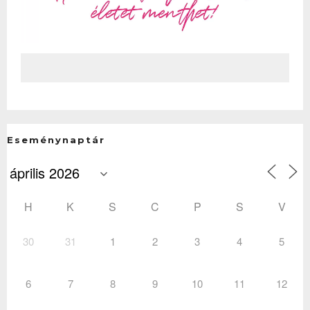
Eseménynaptár
H
K
S
C
P
S
V
30
31
1
2
3
4
5
6
7
8
9
10
11
12