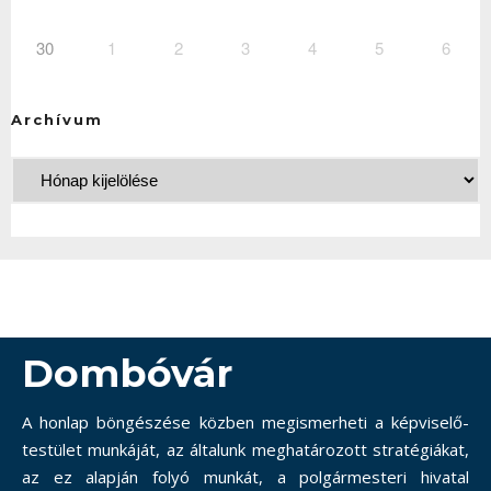
30
1
2
3
4
5
6
Archívum
Dombóvár
A honlap böngészése közben megismerheti a képviselő-
testület munkáját, az általunk meghatározott stratégiákat,
az ez alapján folyó munkát, a polgármesteri hivatal