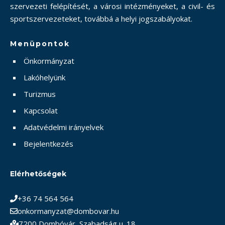
szervezeti felépítését, a városi intézményeket, a civil- és
sportszervezeteket, továbbá a helyi jogszabályokat.
Menüpontok
Önkormányzat
Lakóhelyünk
Turizmus
Kapcsolat
Adatvédelmi irányelvek
Bejelentkezés
Elérhetőségek
+36 74 564 564
onkormanyzat@dombovar.hu
7200 Dombóvár, Szabadság u. 18.