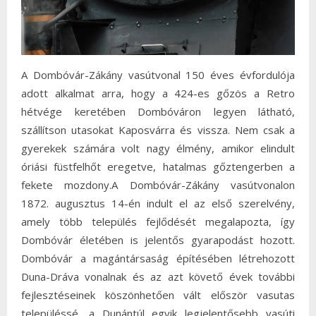
A Dombóvár-Zákány vasútvonal 150 éves évfordulója
adott alkalmat arra, hogy a 424-es gőzös a Retro
hétvége keretében Dombóváron legyen látható,
szállítson utasokat Kaposvárra és vissza. Nem csak a
gyerekek számára volt nagy élmény, amikor elindult
óriási füstfelhőt eregetve, hatalmas gőztengerben a
fekete mozdony.A Dombóvár-Zákány vasútvonalon
1872. augusztus 14-én indult el az első szerelvény,
amely több település fejlődését megalapozta, így
Dombóvár életében is jelentős gyarapodást hozott.
Dombóvár a magántársaság építésében létrehozott
Duna-Dráva vonalnak és az azt követő évek további
fejlesztéseinek köszönhetően vált először vasutas
településsé, a Dunántúl egyik legjelentősebb vasúti