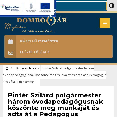
Search
Nagy 
KÖZELGŐ ESEMÉNYEK
ELÉRHETŐSÉGEK
Közéleti hírek
Pintér Szilárd polgármester három
óvodapedagógusnak köszönte meg munkáját és adta át a Pedagógus
Szolgálati Emlékérmet.
Közéleti hírek
Pintér Szilárd polgármester
három óvodapedagógusnak
köszönte meg munkáját és
adta át a Pedagógus