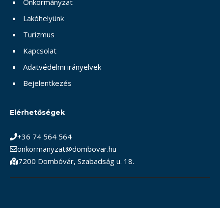
Önkormányzat
Lakóhelyünk
Turizmus
Kapcsolat
Adatvédelmi irányelvek
Bejelentkezés
Elérhetőségek
+36 74 564 564
onkormanyzat@dombovar.hu
7200 Dombóvár, Szabadság u. 18.