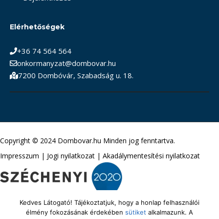
Elérhetőségek
+36 74 564 564
onkormanyzat@dombovar.hu
7200 Dombóvár, Szabadság u. 18.
Copyright © 2024 Dombovar.hu Minden jog fenntartva.
Impresszum
|
Jogi nyilatkozat
|
Akadálymentesítési nyilatkozat
Kedves Látogató! Tájékoztatjuk, hogy a honlap felhasználói
élmény fokozásának érdekében
sütiket
alkalmazunk. A