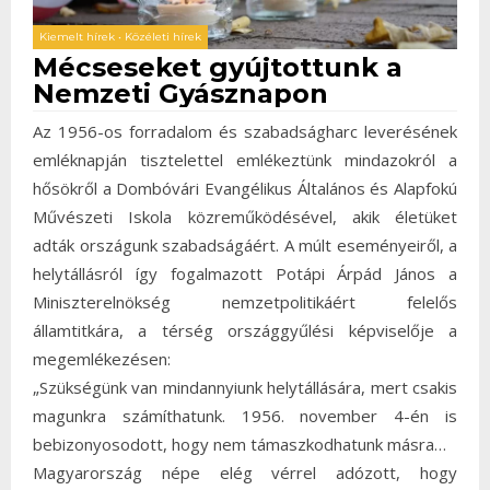
Kiemelt hírek
•
Közéleti hírek
Mécseseket gyújtottunk a
Nemzeti Gyásznapon
Az 1956-os forradalom és szabadságharc leverésének
emléknapján tisztelettel emlékeztünk mindazokról a
hősökről a Dombóvári Evangélikus Általános és Alapfokú
Művészeti Iskola közreműködésével, akik életüket
adták országunk szabadságáért. A múlt eseményeiről, a
helytállásról így fogalmazott Potápi Árpád János a
Miniszterelnökség nemzetpolitikáért felelős
államtitkára, a térség országgyűlési képviselője a
megemlékezésen:
„Szükségünk van mindannyiunk helytállására, mert csakis
magunkra számíthatunk. 1956. november 4-én is
bebizonyosodott, hogy nem támaszkodhatunk másra…
Magyarország népe elég vérrel adózott, hogy