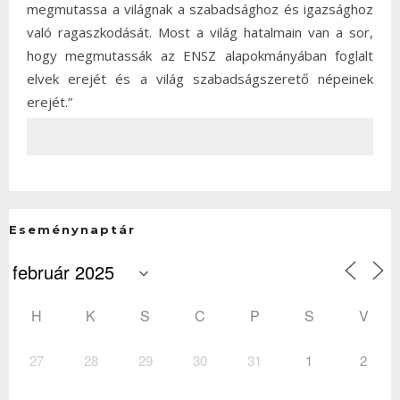
megmutassa a világnak a szabadsághoz és igazsághoz
való ragaszkodását. Most a világ hatalmain van a sor,
hogy megmutassák az ENSZ alapokmányában foglalt
elvek erejét és a világ szabadságszerető népeinek
erejét.”
Eseménynaptár
H
K
S
C
P
S
V
27
28
29
30
31
1
2