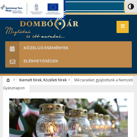
Search
Nagy 
KÖZELGŐ ESEMÉNYEK
ELÉRHETŐSÉGEK
Kiemelt hírek
,
Közéleti hírek
Mécseseket gyújtottunk a Nemzeti
Gyásznapon