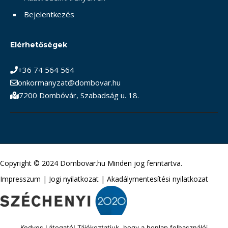
Bejelentkezés
Elérhetőségek
+36 74 564 564
onkormanyzat@dombovar.hu
7200 Dombóvár, Szabadság u. 18.
Copyright © 2024 Dombovar.hu Minden jog fenntartva.
Impresszum
|
Jogi nyilatkozat
|
Akadálymentesítési nyilatkozat
Kedves Látogató! Tájékoztatjuk, hogy a honlap felhasználói