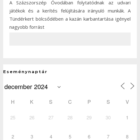
A Százszorszép Óvodában folytatódnak az udvari
játékok és a kerítés felújítására irányuló munkák. A
Tündérkert bölcsődében a kazán karbantartása igényel
nagyobb forrást
Eseménynaptár
H
K
S
C
P
S
V
25
26
27
28
29
30
1
2
3
4
5
6
7
8