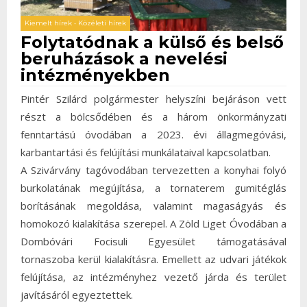
Kiemelt hírek
•
Közéleti hírek
Folytatódnak a külső és belső
beruházások a nevelési
intézményekben
Pintér Szilárd polgármester helyszíni bejáráson vett
részt a bölcsődében és a három önkormányzati
fenntartású óvodában a 2023. évi állagmegóvási,
karbantartási és felújítási munkálataival kapcsolatban.
A Szivárvány tagóvodában tervezetten a konyhai folyó
burkolatának megújítása, a tornaterem gumitéglás
borításának megoldása, valamint magaságyás és
homokozó kialakítása szerepel. A Zöld Liget Óvodában a
Dombóvári Focisuli Egyesület támogatásával
tornaszoba kerül kialakításra. Emellett az udvari játékok
felújítása, az intézményhez vezető járda és terület
javításáról egyeztettek.