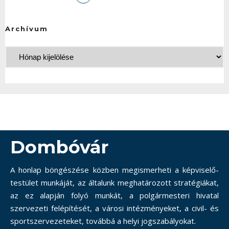
Archívum
Dombóvár
A honlap böngészése közben megismerheti a képviselő-
testület munkáját, az általunk meghatározott stratégiákat,
az ez alapján folyó munkát, a polgármesteri hivatal
szervezeti felépítését, a városi intézményeket, a civil- és
sportszervezeteket, továbbá a helyi jogszabályokat.