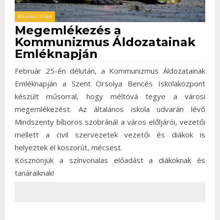
Közéleti hírek
Megemlékezés a
Kommunizmus Áldozatainak
Emléknapján
Február 25-én délután, a Kommunizmus Áldozatainak
Emléknapján a Szent Orsolya Bencés Iskolaközpont
készült műsorral, hogy méltóvá tegye a városi
megemlékezést. Az általános iskola udvarán lévő
Mindszenty bíboros szobránál a város előljárói, vezetői
mellett a civil szervezetek vezetői és diákok is
helyeztek el koszorút, mécsest.
Kösznönjük a színvonalas előadást a diákoknak és
tanáraiknak!