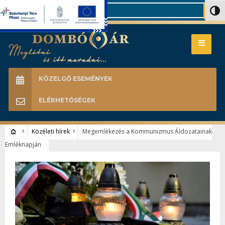
Search
Nagy 
KÖZELGŐ ESEMÉNYEK
ELÉRHETŐSÉGEK
Közéleti hírek
Megemlékezés a Kommunizmus Áldozatainak
Emléknapján