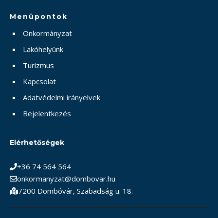
Menüpontok
Önkormányzat
Lakóhelyünk
Turizmus
Kapcsolat
Adatvédelmi irányelvek
Bejelentkezés
Elérhetőségek
+36 74 564 564
onkormanyzat@dombovar.hu
7200 Dombóvár, Szabadság u. 18.