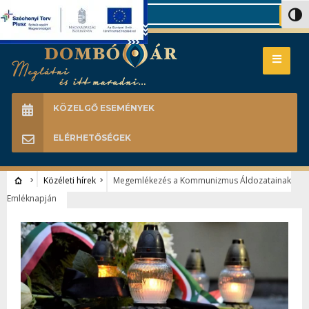
Search
Nagy 
KÖZELGŐ ESEMÉNYEK
ELÉRHETŐSÉGEK
Közéleti hírek
Megemlékezés a Kommunizmus Áldozatainak
Emléknapján