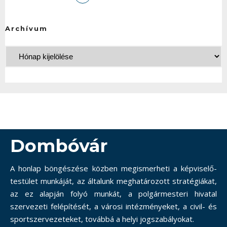
Archívum
Dombóvár
A honlap böngészése közben megismerheti a képviselő-
testület munkáját, az általunk meghatározott stratégiákat,
az ez alapján folyó munkát, a polgármesteri hivatal
szervezeti felépítését, a városi intézményeket, a civil- és
sportszervezeteket, továbbá a helyi jogszabályokat.