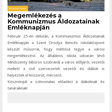
Közéleti hírek
Megemlékezés a
Kommunizmus Áldozatainak
Emléknapján
Február 25-én délután, a Kommunizmus Áldozatainak
Emléknapján a Szent Orsolya Bencés Iskolaközpont
készült műsorral, hogy méltóvá tegye a városi
megemlékezést. Az általános iskola udvarán lévő
Mindszenty bíboros szobránál a város előljárói, vezetői
mellett a civil szervezetek vezetői és diákok is
helyeztek el koszorút, mécsest.
Kösznönjük a színvonalas előadást a diákoknak és
tanáraiknak!