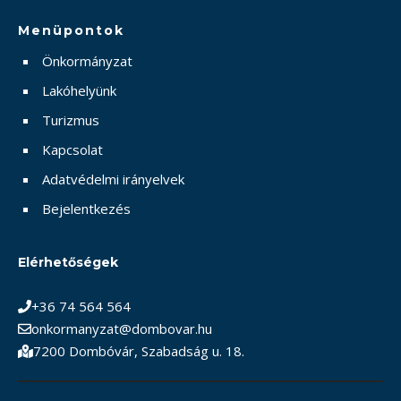
Menüpontok
Önkormányzat
Lakóhelyünk
Turizmus
Kapcsolat
Adatvédelmi irányelvek
Bejelentkezés
Elérhetőségek
+36 74 564 564
onkormanyzat@dombovar.hu
7200 Dombóvár, Szabadság u. 18.