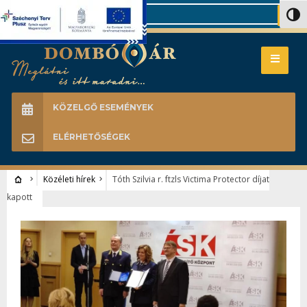
Search
Nagy 
KÖZELGŐ ESEMÉNYEK
ELÉRHETŐSÉGEK
Közéleti hírek
Tóth Szilvia r. ftzls Victima Protector díjat
kapott