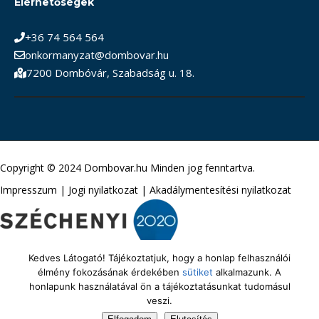
Elérhetőségek
+36 74 564 564
onkormanyzat@dombovar.hu
7200 Dombóvár, Szabadság u. 18.
Copyright © 2024 Dombovar.hu Minden jog fenntartva.
Impresszum
|
Jogi nyilatkozat
|
Akadálymentesítési nyilatkozat
Kedves Látogató! Tájékoztatjuk, hogy a honlap felhasználói
élmény fokozásának érdekében
sütiket
alkalmazunk. A
honlapunk használatával ön a tájékoztatásunkat tudomásul
veszi.