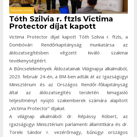
Közéleti hírek
Tóth Szilvia r. ftzls Victima
Protector díjat kapott
Victima Protector díjat kapott Tóth Szilvia r. ftzls, a
Dombóvári Rendőrkapitányság munkatársa az
áldozatsegítésben vêgzett kiváló szakmai
tevékenységéért.
A Bűncselekmények Áldozatainak Világnapja alkalmából,
2023. február 24-én, a BM-ben adták át az Igazságügyi
Minisztérium és az Országos Rendőr-főkapitányság
által az áldozatsegítés területén kimagasló
teljesítményt nyújtó szakemberek számára alapított
„Victima Protector” díjakat.
A világnap alkalmából dr. Répássy Róbert, az
Igazságügyi Minisztérium parlamenti államtitkára és dr.
Töreki Sándor r. vezérőrnagy, bűnügyi országos