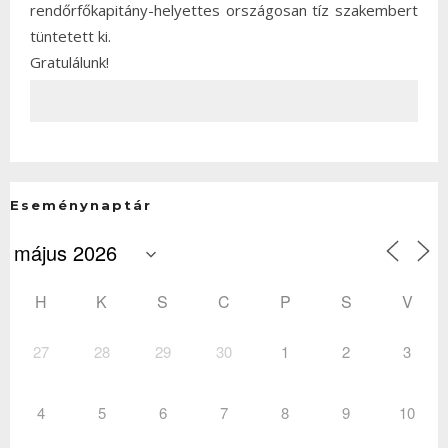
rendőrfőkapitány-helyettes országosan tíz szakembert
tüntetett ki.
Gratulálunk!
Eseménynaptár
H
K
S
C
P
S
V
27
28
29
30
1
2
3
4
5
6
7
8
9
10