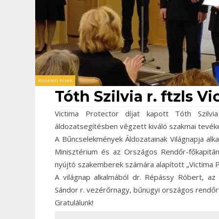
Közéleti hírek
Tóth Szilvia r. ftzls 
Victima Protector díjat kapott Tóth Szilv
áldozatsegítésben vêgzett kiváló szakmai tevék
A Bűncselekmények Áldozatainak Világnapja alk
Minisztérium és az Országos Rendőr-főkapitány
nyújtó szakemberek számára alapított „Victima Pr
A világnap alkalmából dr. Répássy Róbert, az 
Sándor r. vezérőrnagy, bűnügyi országos rendőrf
Gratulálunk!