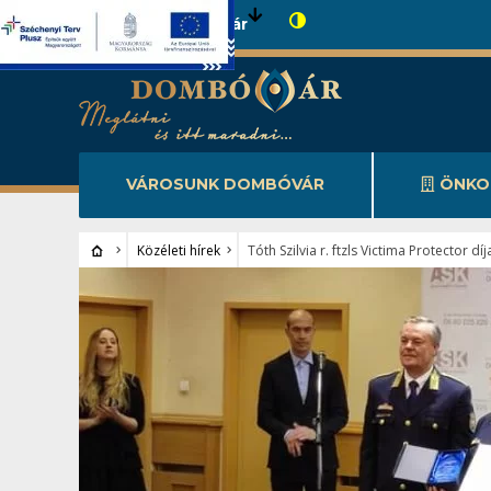
Városunk Dombóvár
VÁROSUNK DOMBÓVÁR
ÖNKO
Közéleti hírek
Tóth Szilvia r. ftzls Victima Protector dí