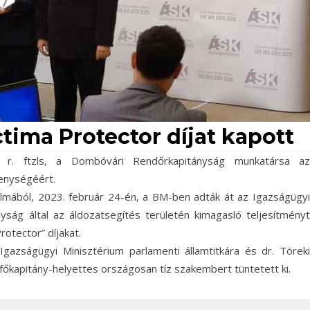
Victima Protector díjat kapott
ia r. ftzls, a Dombóvári Rendőrkapitányság munkatársa az
enységéért.
almából, 2023. február 24-én, a BM-ben adták át az Igazságügyi
ság által az áldozatsegítés területén kimagasló teljesítményt
otector” díjakat.
Igazságügyi Minisztérium parlamenti államtitkára és dr. Töreki
őkapitány-helyettes országosan tíz szakembert tüntetett ki.