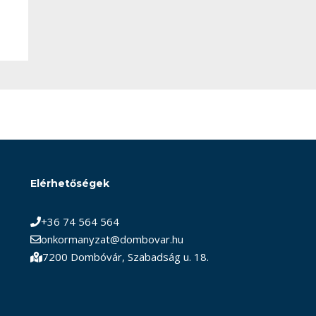
Elérhetőségek
+36 74 564 564
onkormanyzat@dombovar.hu
7200 Dombóvár, Szabadság u. 18.