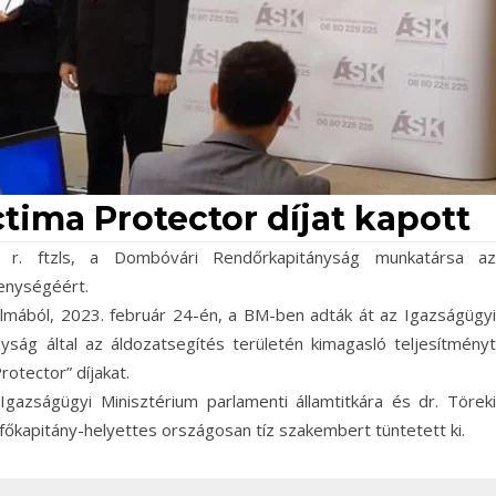
Victima Protector díjat kapott
ia r. ftzls, a Dombóvári Rendőrkapitányság munkatársa az
enységéért.
almából, 2023. február 24-én, a BM-ben adták át az Igazságügyi
ság által az áldozatsegítés területén kimagasló teljesítményt
otector” díjakat.
Igazságügyi Minisztérium parlamenti államtitkára és dr. Töreki
őkapitány-helyettes országosan tíz szakembert tüntetett ki.