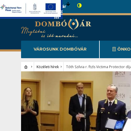
Városunk Dombóvár
VÁROSUNK DOMBÓVÁR
ÖNKO
Közéleti hírek
Tóth Szilvia r. ftzls Victima Protector dí