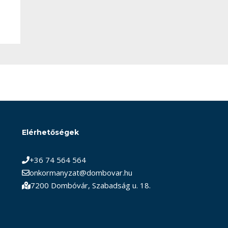
Elérhetőségek
+36 74 564 564
onkormanyzat@dombovar.hu
7200 Dombóvár, Szabadság u. 18.