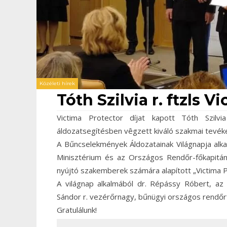
Közéleti hírek
Tóth Szilvia r. ftzls 
Victima Protector díjat kapott Tóth Szilv
áldozatsegítésben vêgzett kiváló szakmai tevék
A Bűncselekmények Áldozatainak Világnapja alk
Minisztérium és az Országos Rendőr-főkapitány
nyújtó szakemberek számára alapított „Victima Pr
A világnap alkalmából dr. Répássy Róbert, az 
Sándor r. vezérőrnagy, bűnügyi országos rendőrf
Gratulálunk!