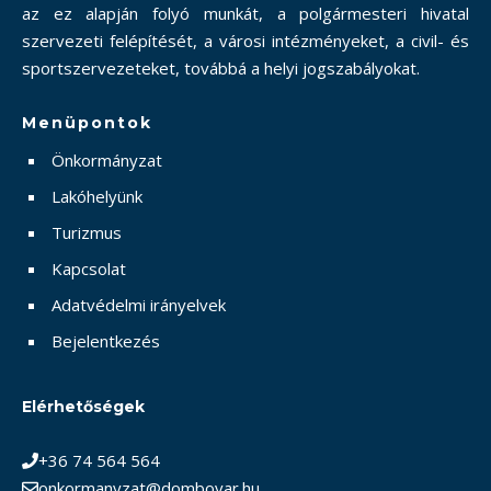
az ez alapján folyó munkát, a polgármesteri hivatal
szervezeti felépítését, a városi intézményeket, a civil- és
sportszervezeteket, továbbá a helyi jogszabályokat.
Menüpontok
Önkormányzat
Lakóhelyünk
Turizmus
Kapcsolat
Adatvédelmi irányelvek
Bejelentkezés
Elérhetőségek
+36 74 564 564
onkormanyzat@dombovar.hu