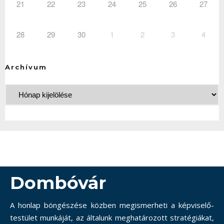
21
22
23
24
25
26
27
28
29
30
1
2
3
4
Archívum
Dombóvár
A honlap böngészése közben megismerheti a képviselő-
testület munkáját, az általunk meghatározott stratégiákat,