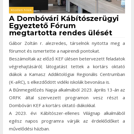
Közéleti hírek
A Dombóvári Kábítószerügyi
Egyeztető Fórum
megtartotta rendes ülését
Gábor Zoltán r. alezredes, társelnök nyitotta meg a
fórumot és ismertette a napirendi pontokat.
Beszámoltak az előző KEF ülésen betervezett feladatok
végrehajtásáról; látogatást tettek a kortárs oktató
diákok a Kamasz Addiktológiai Regionális Centrumban
(K-aRC), s elkezdődött vidéki iskolák bevonása is.
A Bűnmegelőzés Napja alkalmából 2023. április 13-án az
ORFK által szervezett programon vesz részt a
Dombóvári KEF a kortárs oktató diákokkal.
A 2023. évi Kábítószer-ellenes Világnap alkalmából
egész napos programra várják az érdeklődőket a
művelődési házban.