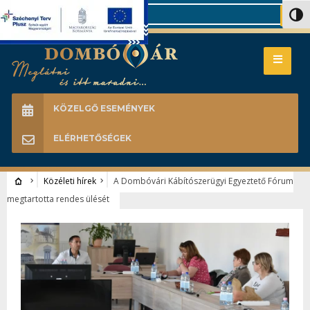
Search
Nagy 
KÖZELGŐ ESEMÉNYEK
ELÉRHETŐSÉGEK
Közéleti hírek
A Dombóvári Kábítószerügyi Egyeztető Fórum
megtartotta rendes ülését