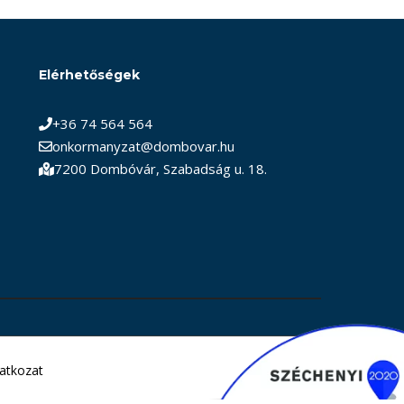
Elérhetőségek
+36 74 564 564
onkormanyzat@dombovar.hu
7200 Dombóvár, Szabadság u. 18.
latkozat