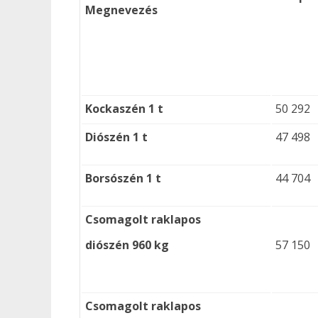
Megnevezés
Kockaszén 1 t
50 292
Diószén 1 t
47 498
Borsószén 1 t
44 704
Csomagolt
raklapos
diószén 960 kg
57 150
Csomagolt
raklapos