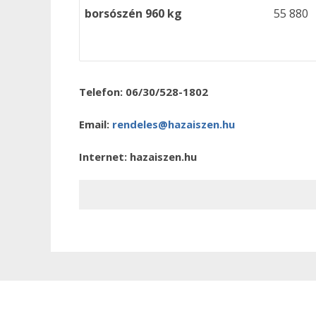
borsószén 960 kg
55 880
Telefon:
06/30/528-1802
Email:
rendeles@hazaiszen.hu
Internet:
hazaiszen.hu