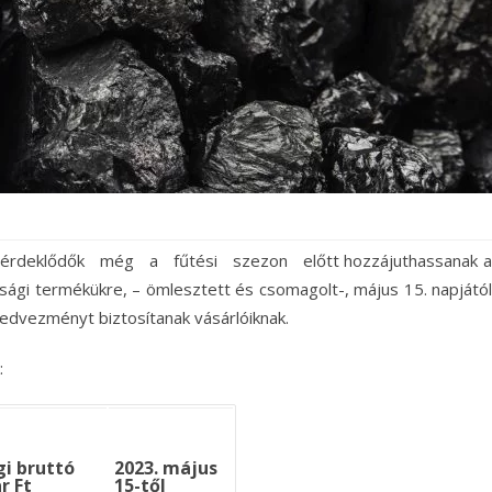
érdeklődők még a fűtési szezon előtt hozzájuthassanak a
ssági termékükre, – ömlesztett és csomagolt-, május 15. napjától
% kedvezményt biztosítanak vásárlóiknak.
:
gi
bruttó
2023. május
r Ft
15-től