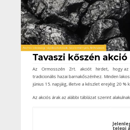
Archív lakossági tájákoztatások, közlemények, felhívások
Tavaszi kőszén akció
Az Ormosszén Zrt. akciót hirdet, hogy az 
tradicionális hazai barnakőszénhez. Minden lako
június 15. napjáig, illetve a készlet erejéig 20 
Az akciós árak az alábbi táblázat szerint alakulnak
Jelenle
telepi á