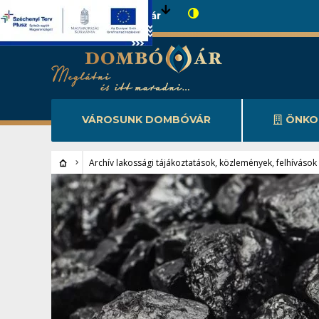
Városunk Dombóvár
VÁROSUNK DOMBÓVÁR
ÖNKO
Archív lakossági tájákoztatások, közlemények, felhívások