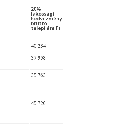
20%
lakossági
kedvezmény
bruttó
telepi ára Ft
40 234
37 998
35 763
45 720