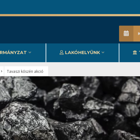
RMÁNYZAT
LAKÓHELYÜNK
Tavaszi kőszén akció