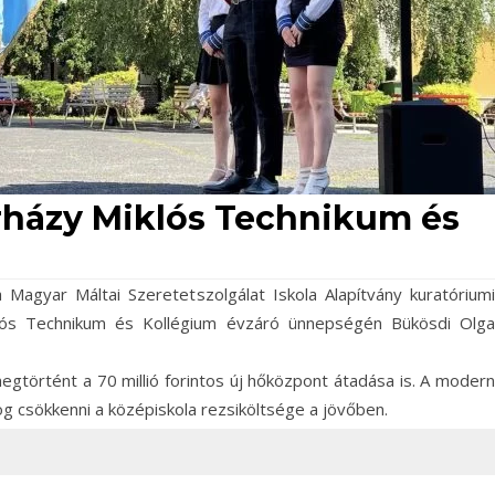
rházy Miklós Technikum és
 Magyar Máltai Szeretetszolgálat Iskola Alapítvány kuratóriumi
lós Technikum és Kollégium évzáró ünnepségén Bükösdi Olga
gtörtént a 70 millió forintos új hőközpont átadása is. A modern
 csökkenni a középiskola rezsiköltsége a jövőben.