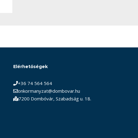
Elérhetőségek
+36 74 564 564
onkormanyzat@dombovar.hu
7200 Dombóvár, Szabadság u. 18.