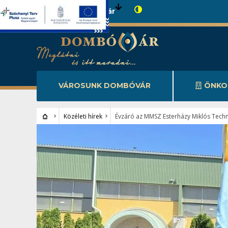
Városunk Dombóvár
VÁROSUNK DOMBÓVÁR
ÖNKO
Közéleti hírek
Évzáró az MMSZ Esterházy Miklós Tech