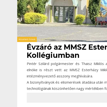
Közéleti hírek
Évzáró az MMSZ Este
Kollégiumban
Pintér Szilárd polgármester és Thaisz Miklós a
elnöke is részt vett az MMSZ Esterházy Mik
intézményvezető asszony meghívására.
A bizonyítványok és elismerések átadása után me
technológiának köszönhetően nagy mértékben fog