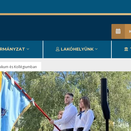
RMÁNYZAT
LAKÓHELYÜNK
nikum és Kollégiumban