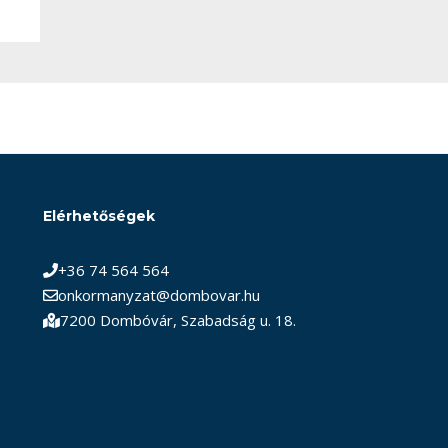
Elérhetőségek
+36 74 564 564
onkormanyzat@dombovar.hu
7200 Dombóvár, Szabadság u. 18.