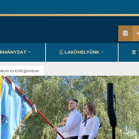
RMÁNYZAT
LAKÓHELYÜNK
nikum és Kollégiumban