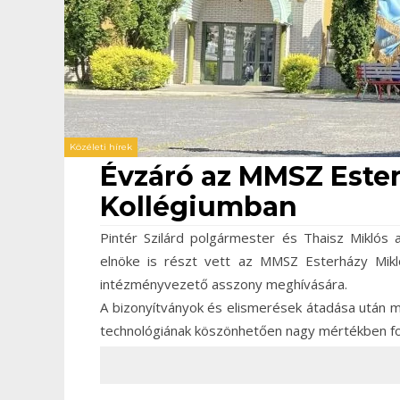
Közéleti hírek
Évzáró az MMSZ Este
Kollégiumban
Pintér Szilárd polgármester és Thaisz Miklós a
elnöke is részt vett az MMSZ Esterházy Mik
intézményvezető asszony meghívására.
A bizonyítványok és elismerések átadása után me
technológiának köszönhetően nagy mértékben fog