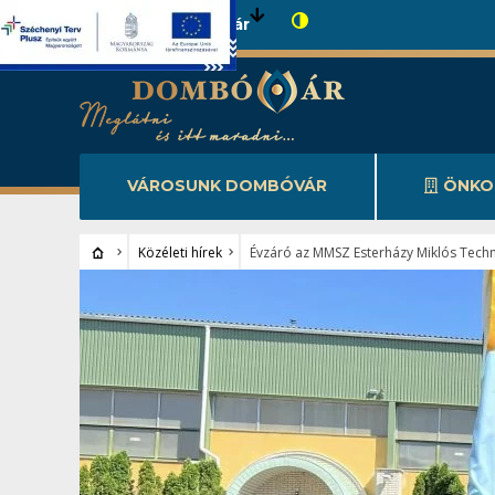
Városunk Dombóvár
VÁROSUNK DOMBÓVÁR
ÖNKO
Közéleti hírek
Évzáró az MMSZ Esterházy Miklós Tech