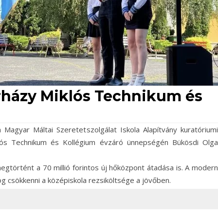
rházy Miklós Technikum és
 Magyar Máltai Szeretetszolgálat Iskola Alapítvány kuratóriumi
lós Technikum és Kollégium évzáró ünnepségén Bükösdi Olga
gtörtént a 70 millió forintos új hőközpont átadása is. A modern
 csökkenni a középiskola rezsiköltsége a jövőben.