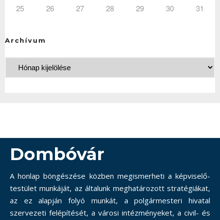
25
26
27
28
29
30
31
Archívum
Dombóvár
A honlap böngészése közben megismerheti a képviselő-
testület munkáját, az általunk meghatározott stratégiákat,
az ez alapján folyó munkát, a polgármesteri hivatal
szervezeti felépítését, a városi intézményeket, a civil- és