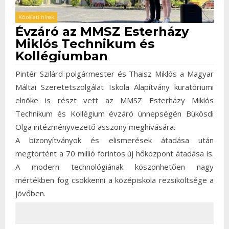
Közéleti hírek
Évzáró az MMSZ Esterházy
Miklós Technikum és
Kollégiumban
Pintér Szilárd polgármester és Thaisz Miklós a Magyar
Máltai Szeretetszolgálat Iskola Alapítvány kuratóriumi
elnöke is részt vett az MMSZ Esterházy Miklós
Technikum és Kollégium évzáró ünnepségén Bükösdi
Olga intézményvezető asszony meghívására.
A bizonyítványok és elismerések átadása után
megtörtént a 70 millió forintos új hőközpont átadása is.
A modern technológiának köszönhetően nagy
mértékben fog csökkenni a középiskola rezsiköltsége a
jövőben.