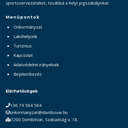
sportszervezeteket, továbbá a helyi jogszabályokat.
Menüpontok
Önkormányzat
Lakóhelyünk
Turizmus
Kapcsolat
Adatvédelmi irányelvek
Bejelentkezés
Elérhetőségek
+36 74 564 564
onkormanyzat@dombovar.hu
7200 Dombóvár, Szabadság u. 18.