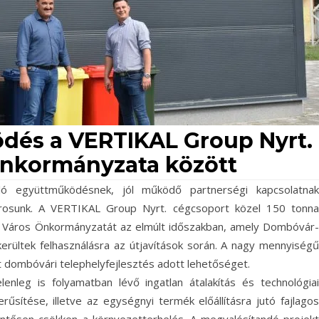
ödés a VERTIKAL Group Nyrt.
nkormányzata között
ló együttműködésnek, jól működő partnerségi kapcsolatnak
osunk. A VERTIKAL Group Nyrt. cégcsoport közel 150 tonna
r Város Önkormányzatát az elmúlt időszakban, amely Dombóvár-
kerültek felhasználásra az útjavítások során. A nagy mennyiségű
t dombóvári telephelyfejlesztés adott lehetőséget.
enleg is folyamatban lévő ingatlan átalakítás és technológiai
rűsítése, illetve az egységnyi termék előállításra jutó fajlagos