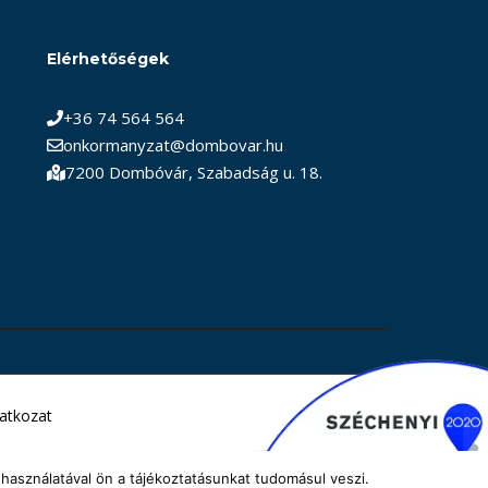
Elérhetőségek
+36 74 564 564
onkormanyzat@dombovar.hu
7200 Dombóvár, Szabadság u. 18.
latkozat
használatával ön a tájékoztatásunkat tudomásul veszi.