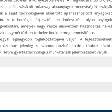
elentősen csökken a környezetterhelés. A megvalósítandó projekt
lhasznált, vásárolt műanyag alapanyagok mennyiségét kívánják
a saját technológiával előállított újrahasznosított anyagokat
rán. A technológiai fejlesztés eredményeként olyan anyagok
gvalósítani, amelyek nagy része alapvetően hasznosítás nélkül
dkívül nagymértékben terhelve kerülne megsemmisítésre.
gyik legnagyobb foglalkoztatójává váljon. A fejlesztéseknek
 üzembe jelenleg is számos pozíciót hirdet, többek között
illetve gyártástechnológus munkatársak jelentkezését várják.