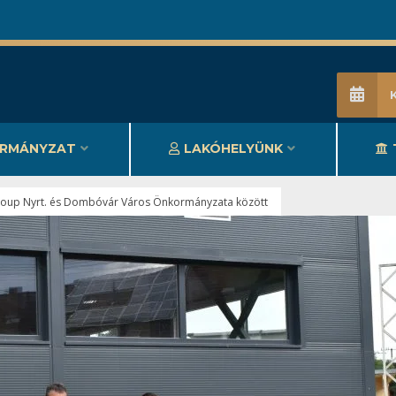
RMÁNYZAT
LAKÓHELYÜNK
Group Nyrt. és Dombóvár Város Önkormányzata között