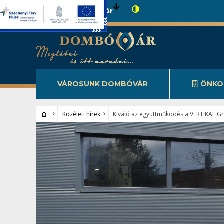
Városunk Dombóvár
VÁROSUNK DOMBÓVÁR
ÖNKO
Közéleti hírek
Kiváló az együttműködés a VERTIKAL 