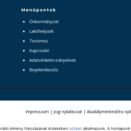
Menüpontok
Önkormányzat
Lakóhelyünk
Turizmus
Kapcsolat
Adatvédelmi irányelvek
Bejelentkezés
Impresszum
|
Jogi nyilatkozat
|
Akadálymentesítési nyi
sználói élmény fokozásának érdekében
sütiket
alkalmazunk. A honlapunk 