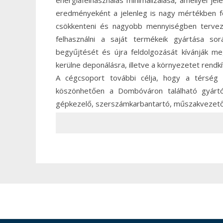
energiafelhasználás minimalizálása, amellyel j
eredményeként a jelenleg is nagy mértékben fe
csökkenteni és nagyobb mennyiségben tervezik 
felhasználni a saját termékeik gyártása so
begyűjtését és újra feldolgozását kívánják me
kerülne deponálásra, illetve a környezetet ren
A cégcsoport további célja, hogy a térség e
köszönhetően a Dombóváron található gyártó
gépkezelő, szerszámkarbantartó, műszakvezető, 