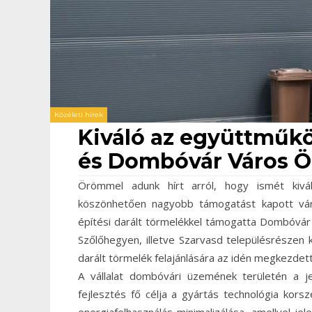
Közéleti hírek
Kiváló az együttműk
és Dombóvár Város Ö
Örömmel adunk hírt arról, hogy ismét kivá
köszönhetően nagyobb támogatást kapott vár
építési darált törmelékkel támogatta Dombóvá
Szőlőhegyen, illetve Szarvasd településrészen 
darált törmelék felajánlására az idén megkezdet
A vállalat dombóvári üzemének területén a jel
fejlesztés fő célja a gyártás technológia korsze