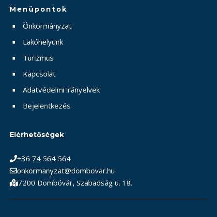
Menüpontok
Önkormányzat
Lakóhelyünk
Turizmus
Kapcsolat
Adatvédelmi irányelvek
Bejelentkezés
Elérhetőségek
+36 74 564 564
onkormanyzat@dombovar.hu
7200 Dombóvár, Szabadság u. 18.