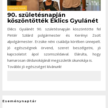
Közéleti hírek
90. születésnapján
köszöntötték Eklics Gyulánét
Eklics Gyulánét 90. születésnapján köszöntötte fel
Pintér Szilárd polgármester és Kerényi Zsolt
alpolgármester. Erzsike néni családja körében ünnepelt.
Jó egészségnek örvend, szeret beszélgetni, jó
kapcsolatot ápol szomszédaival. Elárulta, hogy
hamarosan dédunokájánál megszületik ükunokája is.
További jó egészséget kívánunk!
Eseménynaptár