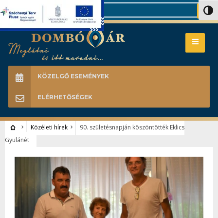
Search
Nagy 
KÖZELGŐ ESEMÉNYEK
ELÉRHETŐSÉGEK
Közéleti hírek
90. születésnapján köszöntötték Eklics
Gyulánét