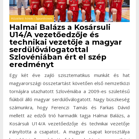
Közéleti hírek
•
Sporthírek
Halmai Balázs a Kosársuli
U14/A vezetőedzője és
technikai vezetője a magyar
serdülőválogatottal
Szlovéniában ért el szép
eredményt
Egy két éve zajló szisztematikus munkát és hat
magyarországi összetartást követően első nemzetközi
tornájára utazhatott Szlovéniába a 2009-es születésű
fiúkból álló magyar serdülőválogatott. Nagy büszkeség
számunkra, hogy Ferenczi Tamás és Farkas Dávid
mellett az edzői trió harmadik tagja Halmai Balázs, a
Kosársuli U14/A vezetőedzője és technikai vezetője
irányította a csapatot.. A magyar csapat korosztálya