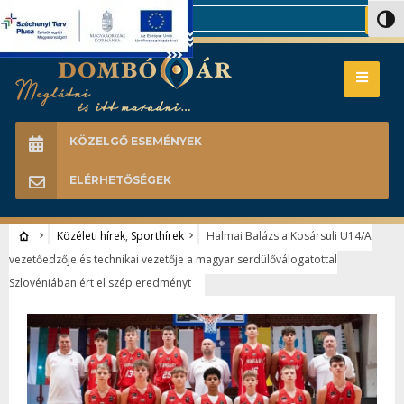
Search
Nagy 
KÖZELGŐ ESEMÉNYEK
ELÉRHETŐSÉGEK
Közéleti hírek
,
Sporthírek
Halmai Balázs a Kosársuli U14/A
vezetőedzője és technikai vezetője a magyar serdülőválogatottal
Szlovéniában ért el szép eredményt