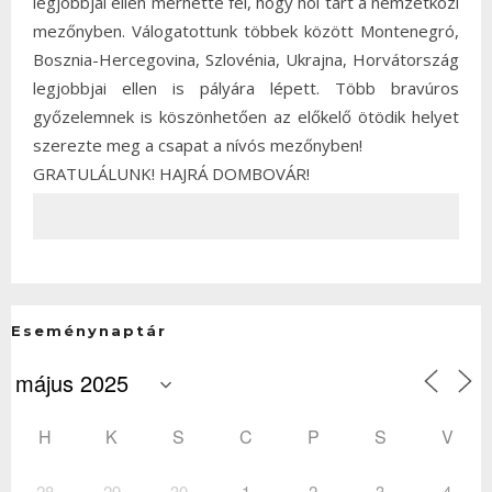
legjobbjai ellen mérhette fel, hogy hol tart a nemzetközi
mezőnyben. Válogatottunk többek között Montenegró,
Bosznia-Hercegovina, Szlovénia, Ukrajna, Horvátország
legjobbjai ellen is pályára lépett. Több bravúros
győzelemnek is köszönhetően az előkelő ötödik helyet
szerezte meg a csapat a nívós mezőnyben!
GRATULÁLUNK! HAJRÁ DOMBOVÁR!
Eseménynaptár
H
K
S
C
P
S
V
28
29
30
1
2
3
4